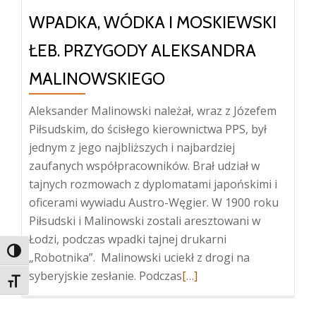
WPADKA, WÓDKA I MOSKIEWSKI
ŁEB. PRZYGODY ALEKSANDRA
MALINOWSKIEGO
Aleksander Malinowski należał, wraz z Józefem
Piłsudskim, do ścisłego kierownictwa PPS, był
jednym z jego najbliższych i najbardziej
zaufanych współpracowników. Brał udział w
tajnych rozmowach z dyplomatami japońskimi i
oficerami wywiadu Austro-Węgier. W 1900 roku
Piłsudski i Malinowski zostali aresztowani w
Łodzi, podczas wpadki tajnej drukarni
TOGGLE HIGH CONTRAST
„Robotnika”. Malinowski uciekł z drogi na
Więcej
syberyjskie zesłanie. Podczas
[…]
TOGGLE FONT SIZE
oWpadka,
wódka