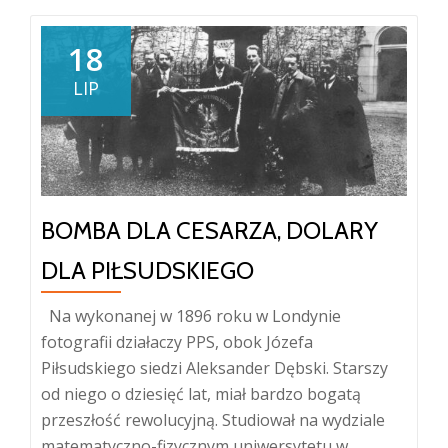
i
moskiewski
18
łeb.
LIP
Przygody
Aleksandra
Malinowskiego
BOMBA DLA CESARZA, DOLARY
DLA PIŁSUDSKIEGO
Na wykonanej w 1896 roku w Londynie
fotografii działaczy PPS, obok Józefa
Piłsudskiego siedzi Aleksander Dębski. Starszy
od niego o dziesięć lat, miał bardzo bogatą
przeszłość rewolucyjną. Studiował na wydziale
matematyczno-fizycznym uniwersytetu w