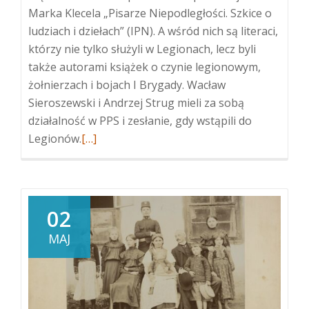
Marka Klecela „Pisarze Niepodległości. Szkice o
ludziach i dziełach” (IPN). A wśród nich są literaci,
którzy nie tylko służyli w Legionach, lecz byli
także autorami książek o czynie legionowym,
żołnierzach i bojach I Brygady. Wacław
Sieroszewski i Andrzej Strug mieli za sobą
działalność w PPS i zesłanie, gdy wstąpili do
Więcej
Legionów.
[…]
oMarek
Klecel
–
Pisarze
02
Niepodległości.
MAJ
Szkice
o
ludziach
i