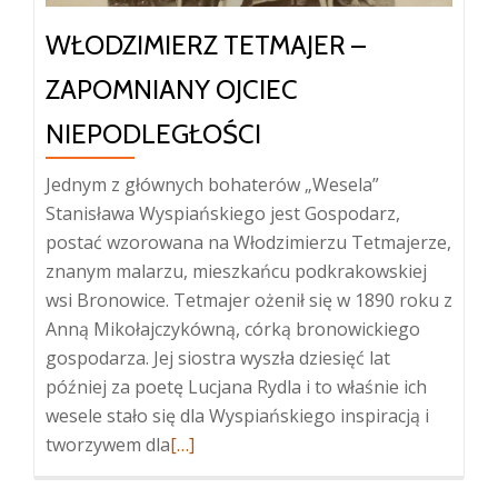
dziełach
WŁODZIMIERZ TETMAJER –
ZAPOMNIANY OJCIEC
NIEPODLEGŁOŚCI
Jednym z głównych bohaterów „Wesela”
Stanisława Wyspiańskiego jest Gospodarz,
postać wzorowana na Włodzimierzu Tetmajerze,
znanym malarzu, mieszkańcu podkrakowskiej
wsi Bronowice. Tetmajer ożenił się w 1890 roku z
Anną Mikołajczykówną, córką bronowickiego
gospodarza. Jej siostra wyszła dziesięć lat
później za poetę Lucjana Rydla i to właśnie ich
wesele stało się dla Wyspiańskiego inspiracją i
Więcej
tworzywem dla
[…]
oWłodzimierz