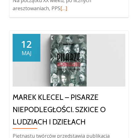
Na początku XX wieku, po licznych
Więcej
aresztowaniach, PPS
[…]
oBojówka
PPS
i
rozmowy
12
z
MAJ
wywiadem
Austro-
Węgier.
Wspomnienia
Walerego
MAREK KLECEL – PISARZE
Sławka.
NIEPODLEGŁOŚCI. SZKICE O
LUDZIACH I DZIEŁACH
Piętnastu twórców przedstawia publikacja