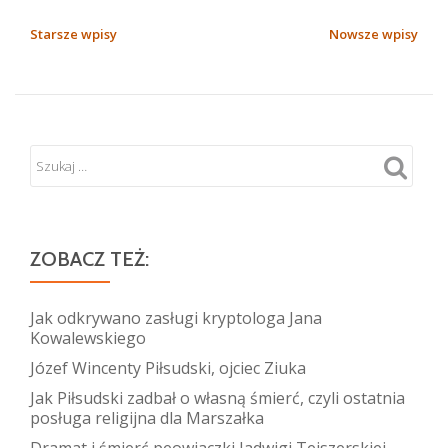
Tetmajer
–
NAWIGACJA
Starsze wpisy
Nowsze wpisy
zapomniany
PO
ojciec
WPISACH
niepodległości
ZOBACZ TEŻ:
Jak odkrywano zasługi kryptologa Jana
Kowalewskiego
Józef Wincenty Piłsudski, ojciec Ziuka
Jak Piłsudski zadbał o własną śmierć, czyli ostatnia
posługa religijna dla Marszałka