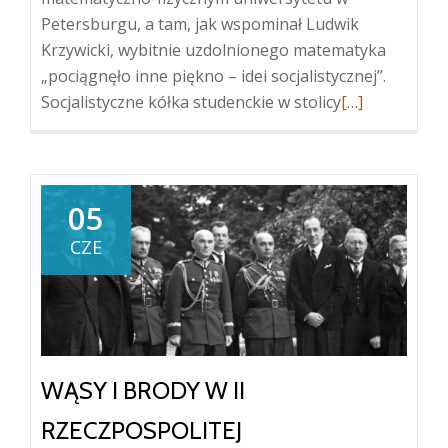
Petersburgu, a tam, jak wspominał Ludwik
Krzywicki, wybitnie uzdolnionego matematyka
„pociągnęło inne piękno – idei socjalistycznej”.
Więcej
Socjalistyczne kółka studenckie w stolicy
[…]
oBomba
dla
cesarza,
dolary
05
dla
CZE
Piłsudskiego
WĄSY I BRODY W II
RZECZPOSPOLITEJ