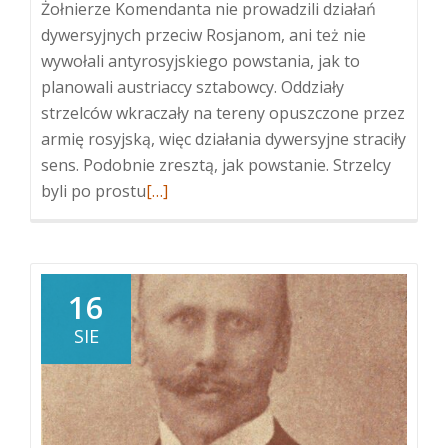
Żołnierze Komendanta nie prowadzili działań
dywersyjnych przeciw Rosjanom, ani też nie
wywołali antyrosyjskiego powstania, jak to
planowali austriaccy sztabowcy. Oddziały
strzelców wkraczały na tereny opuszczone przez
armię rosyjską, więc działania dywersyjne straciły
sens. Podobnie zresztą, jak powstanie. Strzelcy
Więcej
byli po prostu
[…]
oNajgorszy
i
najlepszy
dzień
16
w
SIE
życiu
Józefa
Piłsudskiego