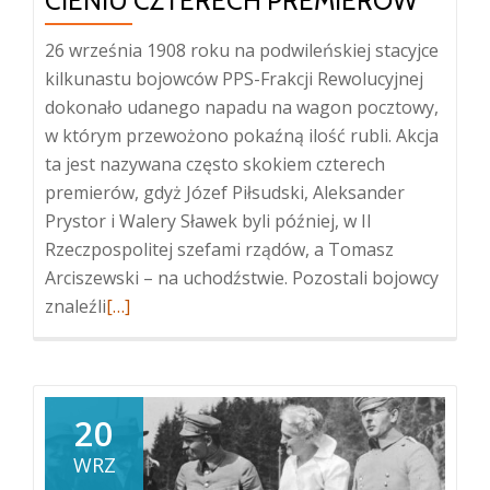
CIENIU CZTERECH PREMIERÓW
26 września 1908 roku na podwileńskiej stacyjce
kilkunastu bojowców PPS-Frakcji Rewolucyjnej
dokonało udanego napadu na wagon pocztowy,
w którym przewożono pokaźną ilość rubli. Akcja
ta jest nazywana często skokiem czterech
premierów, gdyż Józef Piłsudski, Aleksander
Prystor i Walery Sławek byli później, w II
Rzeczpospolitej szefami rządów, a Tomasz
Arciszewski – na uchodźstwie. Pozostali bojowcy
Więcej
znaleźli
[…]
oBojowcy
spod
Bezdan
w
20
cieniu
WRZ
czterech