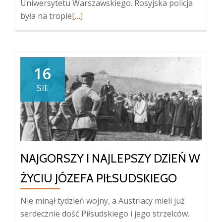
Uniwersytetu Warszawskiego. Rosyjska policja
Więcej
była na tropie
[…]
oKazimierz
Dłuski,
towarzysz
Waryńskiego,
16
wysłannik
SIE
Piłsudskiego
NAJGORSZY I NAJLEPSZY DZIEŃ W
ŻYCIU JÓZEFA PIŁSUDSKIEGO
Nie minął tydzień wojny, a Austriacy mieli już
serdecznie dość Piłsudskiego i jego strzelców.