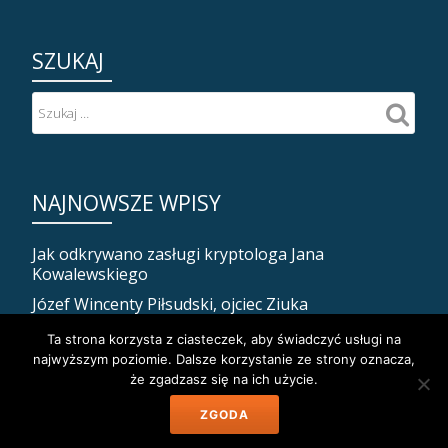
SZUKAJ
NAJNOWSZE WPISY
Jak odkrywano zasługi kryptologa Jana
Kowalewskiego
Józef Wincenty Piłsudski, ojciec Ziuka
Jak Piłsudski zadbał o własną śmierć, czyli ostatnia
Ta strona korzysta z ciasteczek, aby świadczyć usługi na
posługa religijna dla Marszałka
najwyższym poziomie. Dalsze korzystanie ze strony oznacza,
że zgadzasz się na ich użycie.
Dramat i śmierć peowiaczki Jadwigi Tejszerskiej
Mińsk nasz! Jak Polacy opanowali dzisiejszą stolicę
ZGODA
Białorusi.