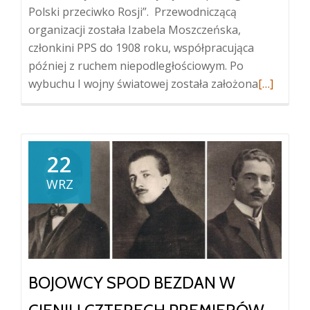
Polski przeciwko Rosji”. Przewodniczącą
organizacji została Izabela Moszczeńska,
członkini PPS do 1908 roku, współpracująca
później z ruchem niepodległościowym. Po
Więcej
wybuchu I wojny światowej została założona
[…]
oKobiece
wsparcie
dla
legionist
22
WRZ
BOJOWCY SPOD BEZDAN W