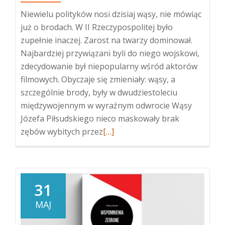
Niewielu polityków nosi dzisiaj wąsy, nie mówiąc
już o brodach. W II Rzeczypospolitej było
zupełnie inaczej. Zarost na twarzy dominował.
Najbardziej przywiązani byli do niego wojskowi,
zdecydowanie był niepopularny wśród aktorów
filmowych. Obyczaje się zmieniały: wąsy, a
szczególnie brody, były w dwudziestoleciu
międzywojennym w wyraźnym odwrocie Wąsy
Józefa Piłsudskiego nieco maskowały brak
Więcej
zębów wybitych przez
[…]
oWąsy
i
brody
w
31
II
MAJ
Rzeczpospolitej