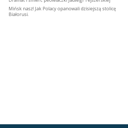
Dramat i śmierć peowiaczki Jadwigi Tejszerskiej
Mińsk nasz! Jak Polacy opanowali dzisiejszą stolicę
Białorusi.