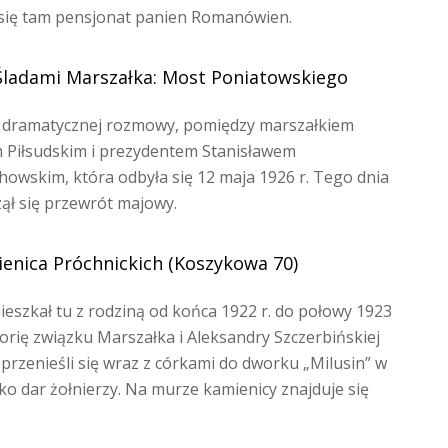
 się tam pensjonat panien Romanówien.
Śladami Marszałka: Most Poniatowskiego
 dramatycznej rozmowy, pomiędzy marszałkiem
 Piłsudskim i prezydentem Stanisławem
howskim, która odbyła się 12 maja 1926 r. Tego dnia
ął się przewrót majowy.
enica Próchnickich (Koszykowa 70)
eszkał tu z rodziną od końca 1922 r. do połowy 1923
torię związku Marszałka i Aleksandry Szczerbińskiej
 przenieśli się wraz z córkami do dworku „Milusin” w
 dar żołnierzy. Na murze kamienicy znajduje się