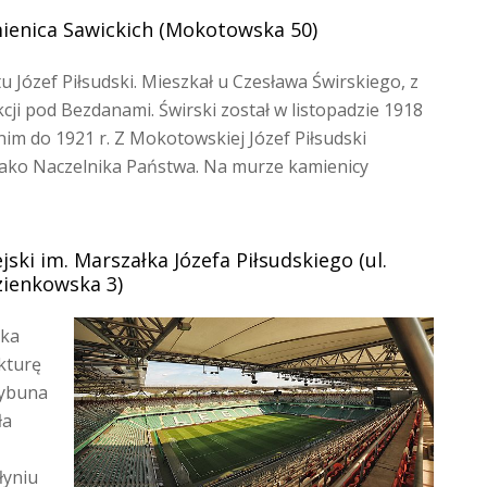
ienica Sawickich (Mokotowska 50)
u Józef Piłsudski. Mieszkał u Czesława Świrskiego, z
kcji pod Bezdanami. Świrski został w listopadzie 1918
nim do 1921 r. Z Mokotowskiej Józef Piłsudski
y jako Naczelnika Państwa. Na murze kamienicy
ski im. Marszałka Józefa Piłsudskiego (ul.
zienkowska 3)
ska
kturę
rybuna
ła
łyniu