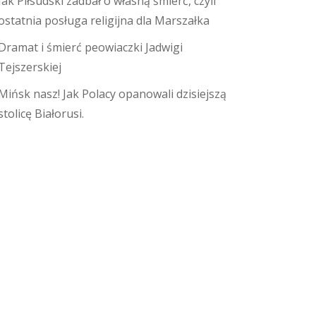
Jak Piłsudski zadbał o własną śmierć, czyli
ostatnia posługa religijna dla Marszałka
Dramat i śmierć peowiaczki Jadwigi
Tejszerskiej
Mińsk nasz! Jak Polacy opanowali dzisiejszą
stolicę Białorusi.