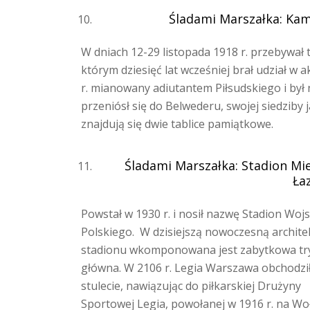
Śladami Marszałka: Kam
W dniach 12-29 listopada 1918 r. przebywał t
którym dziesięć lat wcześniej brał udział w a
r. mianowany adiutantem Piłsudskiego i był 
przeniósł się do Belwederu, swojej siedzib
znajdują się dwie tablice pamiątkowe.
Śladami Marszałka: Stadion Miej
Ła
Powstał w 1930 r. i nosił nazwę Stadion Woj
Polskiego. W dzisiejszą nowoczesną archite
stadionu wkomponowana jest zabytkowa t
główna. W 2106 r. Legia Warszawa obchodzi
stulecie, nawiązując do piłkarskiej Drużyny
Sportowej Legia, powołanej w 1916 r. na Wo