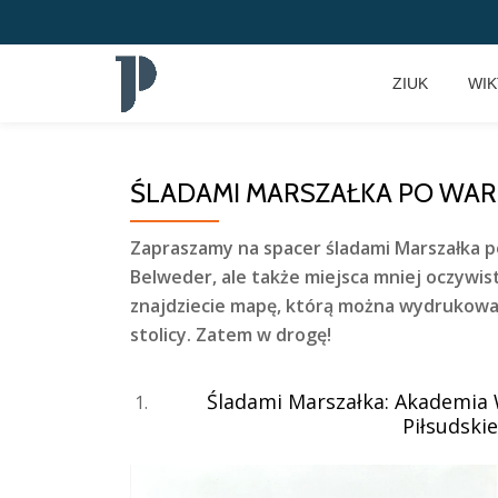
Przeskocz
ZIUK
WI
do
treści
ŚLADAMI MARSZAŁKA PO WA
Zapraszamy na spacer śladami Marszałka 
Belweder, ale także miejsca mniej oczywis
znajdziecie mapę, którą można wydrukować
stolicy. Zatem w drogę!
Śladami Marszałka: Akademia 
Piłsudski