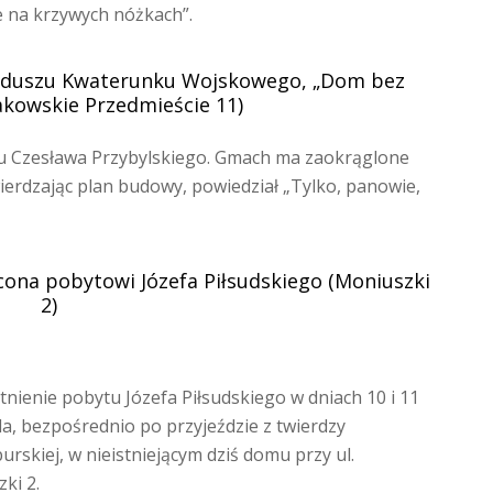
e na krzywych nóżkach”.
unduszu Kwaterunku Wojskowego, „Dom bez
akowskie Przedmieście 11)
tu Czesława Przybylskiego. Gmach ma zaokrąglone
wierdzając plan budowy, powiedział „Tylko, panowie,
cona pobytowi Józefa Piłsudskiego (Moniuszki
2)
nienie pobytu Józefa Piłsudskiego w dniach 10 i 11
da, bezpośrednio po przyjeździe z twierdzy
rskiej, w nieistniejącym dziś domu przy ul.
ki 2.