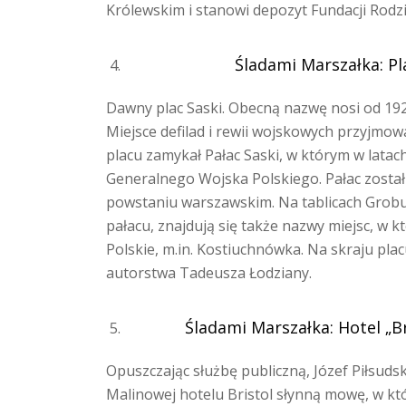
Królewskim i stanowi depozyt Fundacji Rodzi
Śladami Marszałka: Pl
Dawny plac Saski. Obecną nazwę nosi od 192
Miejsce defilad i rewii wojskowych przyjmo
placu zamykał Pałac Saski, w którym w latac
Generalnego Wojska Polskiego. Pałac zost
powstaniu warszawskim. Na tablicach Grobu 
pałacu, znajdują się także nazwy miejsc, w k
Polskie, m.in. Kostiuchnówka. Na skraju pla
autorstwa Tadeusza Łodziany.
Śladami Marszałka: Hotel „B
Opuszczając służbę publiczną, Józef Piłsudsk
Malinowej hotelu Bristol słynną mowę, w któ