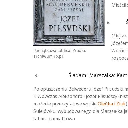
Mieścił
Miejsce
Józefem
Wojciec
Pamiątkowa tablica. Źródło:
archiwum.rp.pl
rozpocz
Śladami Marszałka: Kami
Po opuszczeniu Belwederu Józef Piłsudski mi
r. Wówczas Aleksandra i Józef Piłsudscy (his
możecie przeczytać we wpisie
Oleńka i Ziuk
)
Sulejówku, wybudowanego dla Marszałka jako
tablica pamiątkowa.