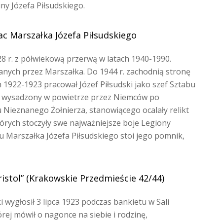
ny Józefa Piłsudskiego.
ac Marszałka Józefa Piłsudskiego
8 r. z półwiekową przerwą w latach 1940-1990.
wanych przez Marszałka. Do 1944 r. zachodnią stronę
h 1922-1923 pracował Józef Piłsudski jako szef Sztabu
ał wysadzony w powietrze przez Niemców po
Nieznanego Żołnierza, stanowiącego ocalały relikt
tórych stoczyły swe najważniejsze boje Legiony
cu Marszałka Józefa Piłsudskiego stoi jego pomnik,
ristol” (Krakowskie Przedmieście 42/44)
i wygłosił 3 lipca 1923 podczas bankietu w Sali
rej mówił o nagonce na siebie i rodzinę,