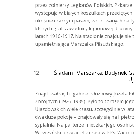
przez żołnierzy Legionów Polskich. Piłkarze 
występują w białych koszulkach przeciętych
ukośnie czarnym pasem, wzorowanych na ty
których grali zawodnicy legionowej drużyny
latach 1916-1917. Na stadionie znajduje się t
upamiętniająca Marszałka Piłsudskiego.
Śladami Marszałka: Budynek Gen
Uj
Znajdował się tu gabinet służbowy Józefa Pi
Zbrojnych (1926-1935). Było to zarazem jeg
Ujazdowskich wiele czasu, szczególnie w la
dwa duże pokoje – znajdowały się na I piętrze
sypialnia. Na parterze mieszkał jego osobist
Woyczyński, przyjaciel z czasów PPS. Więce