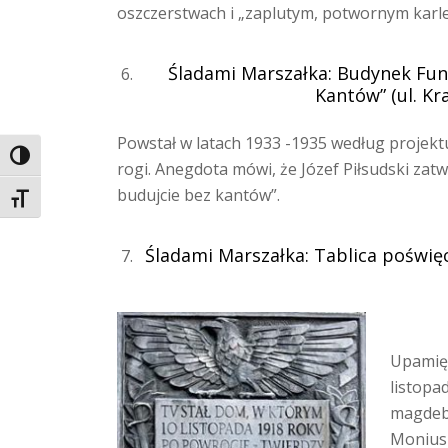
oszczerstwach i „zaplutym, potwornym karl
Śladami Marszałka: Budynek F
Kantów” (ul. Kr
Powstał w latach 1933 -1935 według projek
TOGGLE HIGH CONTRAST
rogi. Anegdota mówi, że Józef Piłsudski zat
budujcie bez kantów”.
TOGGLE FONT SIZE
Śladami Marszałka: Tablica poświę
Upamięt
listopa
magdebu
Moniusz