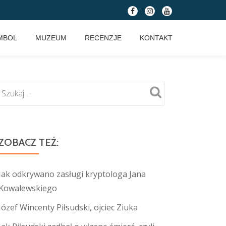
fa-
fa-
fa-
facebook
instagram
youtube
MBOL
MUZEUM
RECENZJE
KONTAKT
ZOBACZ TEŻ:
Jak odkrywano zasługi kryptologa Jana
Kowalewskiego
Józef Wincenty Piłsudski, ojciec Ziuka