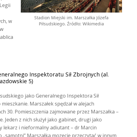
Legii
Stadion Miejski im. Marszałka Józefa
ch, w
Piłsudskiego. Źródło: Wikimedia
 w
ablica
eralnego Inspektoratu Sił Zbrojnych (al.
azdowskie 5)
łsudskiego jako Generalnego Inspektora Sił
o mieszkanie. Marszałek spędzał w alejach
tach 30. Pomieszczenia zajmowane przez Marszałka –
. Jeden z nich służył jako gabinet, drugi jako
y lekarz i nieformalny adiutant – dr Marcin
j o „samotni” Marszałka mozecie przeczytać w innym