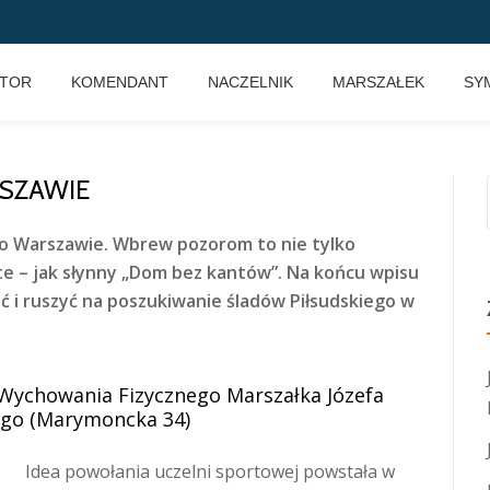
KTOR
KOMENDANT
NACZELNIK
MARSZAŁEK
SY
RSZAWIE
po Warszawie. Wbrew pozorom to nie tylko
te – jak słynny „Dom bez kantów”. Na końcu wpisu
 i ruszyć na poszukiwanie śladów Piłsudskiego w
Wychowania Fizycznego Marszałka Józefa
ego (Marymoncka 34)
Idea powołania uczelni sportowej powstała w