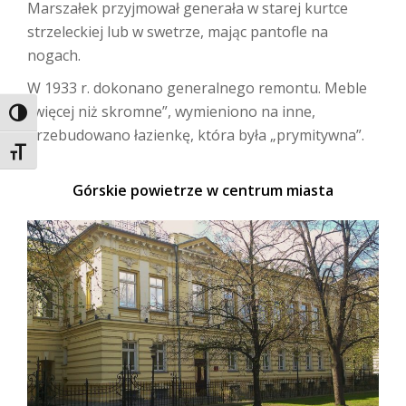
Marszałek przyjmował generała w starej kurtce
strzeleckiej lub w swetrze, mając pantofle na
nogach.
W 1933 r. dokonano generalnego remontu. Meble
„więcej niż skromne”, wymieniono na inne,
TOGGLE HIGH CONTRAST
przebudowano łazienkę, która była „prymitywna”.
TOGGLE FONT SIZE
Górskie powietrze w centrum miasta