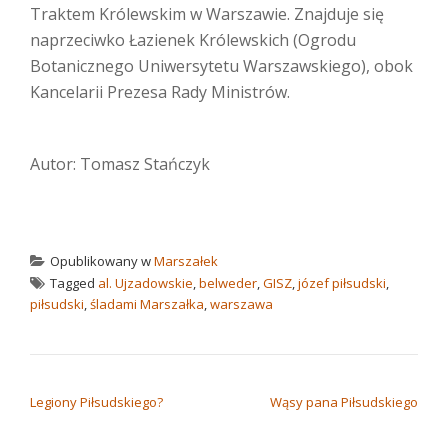
Traktem Królewskim w Warszawie. Znajduje się
naprzeciwko Łazienek Królewskich (Ogrodu
Botanicznego Uniwersytetu Warszawskiego), obok
Kancelarii Prezesa Rady Ministrów.
Autor: Tomasz Stańczyk
Opublikowany w
Marszałek
Tagged
al. Ujzadowskie
,
belweder
,
GISZ
,
józef piłsudski
,
piłsudski
,
śladami Marszałka
,
warszawa
NAWIGACJA WPISU
Legiony Piłsudskiego?
Wąsy pana Piłsudskiego