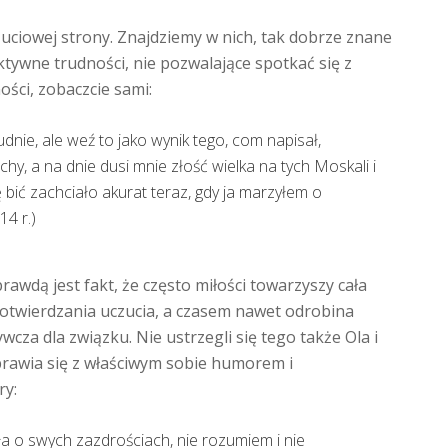
uciowej strony. Znajdziemy w nich, tak dobrze znane
ywne trudności, nie pozwalające spotkać się z
ości, zobaczcie sami:
udnie, ale weź to jako wynik tego, com napisał,
hy, a na dnie dusi mnie złość wielka na tych Moskali i
 bić zachciało akurat teraz, gdy ja marzyłem o
14 r.)
wdą jest fakt, że często miłości towarzyszy cała
otwierdzania uczucia, a czasem nawet odrobina
cza dla związku. Nie ustrzegli się tego także Ola i
ozprawia się z właściwym sobie humorem i
ry:
ała o swych zazdrościach, nie rozumiem i nie