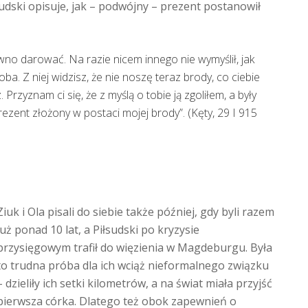
łsudski opisuje, jak – podwójny – prezent postanowił
awno darować. Na razie nicem innego nie wymyślił, jak
oba. Z niej widzisz, że nie noszę teraz brody, co ciebie
 Przyznam ci się, że z myślą o tobie ją zgoliłem, a były
rezent złożony w postaci mojej brody”. (Kęty, 29 I 915
Ziuk i Ola pisali do siebie także później, gdy byli razem
już ponad 10 lat, a Piłsudski po kryzysie
przysięgowym trafił do więzienia w Magdeburgu. Była
to trudna próba dla ich wciąż nieformalnego związku
– dzieliły ich setki kilometrów, a na świat miała przyjść
pierwsza córka. Dlatego też obok zapewnień o