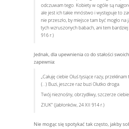
odczuwam tego. Kobiety w ogóle są najgorę
ale jest ich takie mnóstwo i występuje to 
nie przeszło, by miejsce tam być mogło na j
tych wzruszonych babach, ani tem bardziej 
916 r.)
Jednak, dla upewnienia co do stałości swoic
zapewnia:
„Całuję ciebie Oluś tysiące razy, przeklinam 
(…) Buzi, jeszcze raz buzi Olutko droga.
Twój nieznośny, obrzydliwy, szczerze ciebi
ZIUK” (Jabłonków, 24 XII 914 r.)
Nie mogąc się spotykać tak często, jakby sob