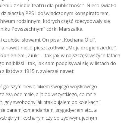
eniu z siebie teatru dla publiczności”. Nieco światła
dą działaczką PPS i doświadczonym konspiratorem,
rchiwum rodzinnym, których część zdecydowały się
odniku Powszechnym” córki Marszałka.
mi czułości słowami. On pisał „Kochana Olu!”,
a nawet nieco pieszczotliwie „Moje drogie dziecko!”.
robnieniem „Ziuk” – tak jak w najszczęśliwszych latach
 najbliżsi i tak, jak sam podpisywał się w listach do
 z listów z 1915 r. zwierzał nawet:
kroć gorszym niewolnikiem swojego wojskowego
zależą ode mnie, a ja od wszystkiego, co mnie
h, gdy swobodny jak ptak bujałem po kolejkach i
nie panem komendantem, brygadyerem etc., a
 wstrętnym, kochanym czy obrzydliwym, jednym