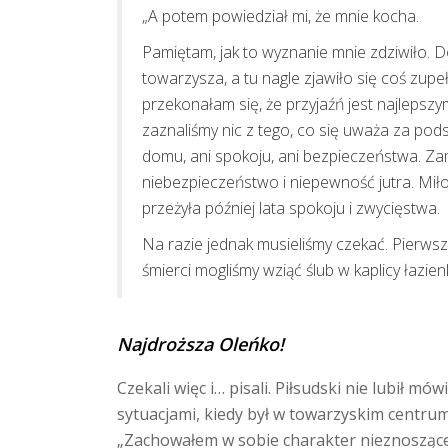
„A potem powiedział mi, że mnie kocha.
Pamiętam, jak to wyznanie mnie zdziwiło. D
towarzysza, a tu nagle zjawiło się coś zup
przekonałam się, że przyjaźń jest najlepsz
zaznaliśmy nic z tego, co się uważa za pod
domu, ani spokoju, ani bezpieczeństwa. Zami
niebezpieczeństwo i niepewność jutra. Miło
przeżyła później lata spokoju i zwycięstwa.
Na razie jednak musieliśmy czekać. Pierwsz
śmierci mogliśmy wziąć ślub w kaplicy łazie
Najdroższa Oleńko!
Czekali więc i… pisali. Piłsudski nie lubił m
sytuacjami, kiedy był w towarzyskim centrum u
„Zachowałem w sobie charakter nieznosząceg