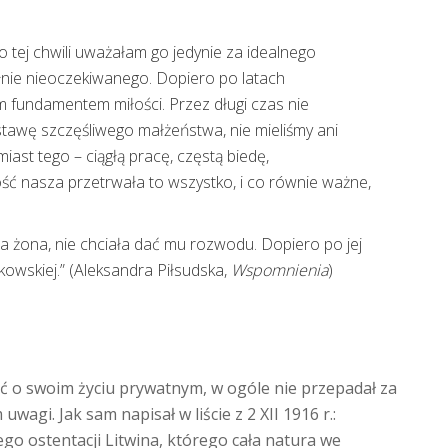
o tej chwili uważałam go jedynie za idealnego
ełnie nieoczekiwanego. Dopiero po latach
ym fundamentem miłości. Przez długi czas nie
stawę szczęśliwego małżeństwa, nie mieliśmy ani
ast tego – ciągłą pracę, częstą biedę,
ść nasza przetrwała to wszystko, i co równie ważne,
a żona, nie chciała dać mu rozwodu. Dopiero po jej
nkowskiej.” (Aleksandra Piłsudska,
Wspomnienia
)
ówić o swoim życiu prywatnym, w ogóle nie przepadał za
wagi. Jak sam napisał w liście z 2 XII 1916 r.:
o ostentacji Litwina, którego cała natura we