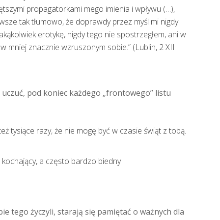
tszymi propagatorkami mego imienia i wpływu (…),
zawsze tak tłumowo, że doprawdy przez myśl mi nigdy
akąkolwiek erotykę, nigdy tego nie spostrzegłem, ani w
w mniej znacznie wzruszonym sobie.” (Lublin, 2 XII
h uczuć, pod koniec każdego „frontowego” listu
też tysiące razy, że nie mogę być w czasie świąt z tobą.
e kochający, a często bardzo biedny
ie tego życzyli, starają się pamiętać o ważnych dla