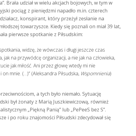
”. Brała udział w wielu akcjach bojowych, w tym w
yjski pociąg z pieniędzmi napadło m.in. czterech
ziałacz, konspirant, który przeżył zesłanie na
odszej towarzyszce. Kiedy się poznali on miał 39 lat,
ała pierwsze spotkanie z Piłsudskim:
otkania, widzę, że wówczas i długi jeszcze czas
jak na przywódcę organizacji, a nie jak na człowieka,
cie jak miłość. Ani przez głowę wtedy mi nie
 on mnie. (…)” (Aleksandra Piłsudska,
Wspomnienia
)
rzeciwnościom, a tych było niemało. Sytuację
dski był żonaty z Marią Juszkiewiczową, również
alistycznym „Piękną Panią” lub „PePeeS bez S”.
sze i po roku znajomości Piłsudski zdecydował się