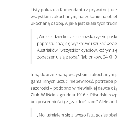
Listy pokazują Komendanta z prywatnej, ucz
wszystkim zakochanym, narzekanie na obiekt
ukochaną osobą. A jaka jest skala tych trudn
„Widzisz dziecko, jak się rozskarżyłem pask
poprostu chcę się wyskarżyć i szukać pociec
Austriaków i wszystkich dyabłów, którym się
zobaczeniu się z tobą.” (Jabłonków, 24 XII 9
Inną dobrze znaną wszystkim zakochanym pra
gama innych uczuć: niepewność, potrzeba p
zazdrości – podobno w niewielkiej dawce ożyw
Ziuk. W liście z grudnia 1916 r. Piłsudski r
bezpośredniością z „zazdrościami” Aleksand
„No, uśmiałem się z twego listu, gdzieś pis