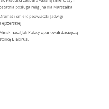
Jak Piłsudski zadbał o własną śmierć, czyli
ostatnia posługa religijna dla Marszałka
Dramat i śmierć peowiaczki Jadwigi
Tejszerskiej
Mińsk nasz! Jak Polacy opanowali dzisiejszą
stolicę Białorusi.