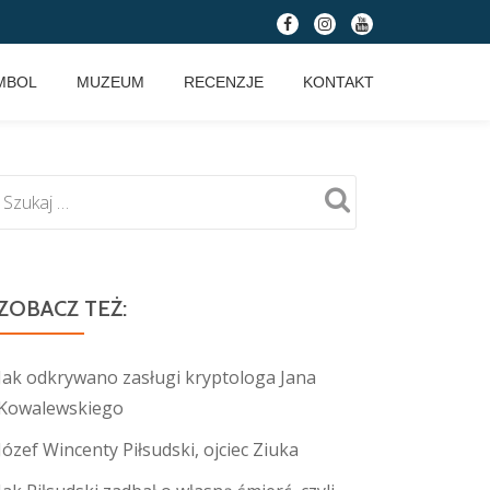
fa-
fa-
fa-
facebook
instagram
youtube
MBOL
MUZEUM
RECENZJE
KONTAKT
ZOBACZ TEŻ:
Jak odkrywano zasługi kryptologa Jana
Kowalewskiego
Józef Wincenty Piłsudski, ojciec Ziuka