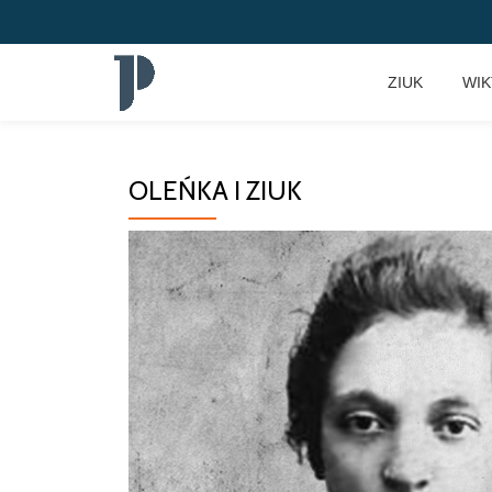
Przeskocz
ZIUK
WI
do
treści
OLEŃKA I ZIUK