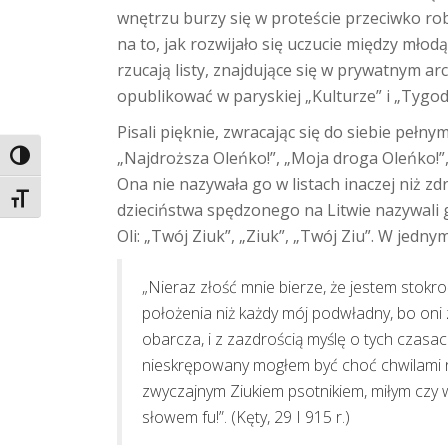
wnętrzu burzy się w proteście przeciwko robi
na to, jak rozwijało się uczucie między mło
rzucają listy, znajdujące się w prywatnym a
opublikować w paryskiej „Kulturze” i „Tyg
Pisali pięknie, zwracając się do siebie pełny
„Najdroższa Oleńko!”, „Moja droga Oleńko!”, 
TOGGLE HIGH CONTRAST
Ona nie nazywała go w listach inaczej niż zd
TOGGLE FONT SIZE
dzieciństwa spędzonego na Litwie nazywali go
Oli: „Twój Ziuk”, „Ziuk”, „Twój Ziu”. W jednym
„Nieraz złość mnie bierze, że jestem sto
położenia niż każdy mój podwładny, bo oni 
obarcza, i z zazdrością myślę o tych czasac
nieskrępowany mogłem być choć chwilami 
zwyczajnym Ziukiem psotnikiem, miłym czy
słowem fu!”. (Kęty, 29 I 915 r.)