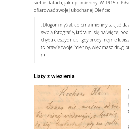
siebie datach, jak np. imieniny. W 1915 r. Pi
ofiarować swojej ukochanej Oleńce:
„Długom myślał, co ci na imieniny tak już d
swoją fotografię, która mi się najwięcej pod
chyba cieszyć musi, gdy brody mej nie lubisz.
to prawie twoje imieniny, więc masz drugi p
r.)
Listy z więzienia