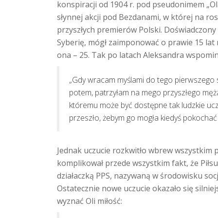
konspiracji od 1904 r. pod pseudonimem „Ola
słynnej akcji pod Bezdanami, w której na ros
przyszłych premierów Polski. Doświadczony d
Syberię, mógł zaimponować o prawie 15 lat mł
ona – 25. Tak po latach Aleksandra wspomin
„Gdy wracam myślami do tego pierwszego sp
potem, patrzyłam na mego przyszłego męża, 
któremu może być dostępne tak ludzkie uczu
przeszło, żebym go mogła kiedyś pokochać i
Jednak uczucie rozkwitło wbrew wszystkim p
komplikował przede wszystkim fakt, że Piłsu
działaczką PPS, nazywaną w środowisku socj
Ostatecznie nowe uczucie okazało się silniej
wyznać Oli miłość: