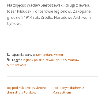
Na zdjęciu: Wacław Sieroszewski (drugi z lewej),
Józef Piłsudski i oficerowie legionowi. Zakopane,
grudzień 1914 rok. Źródło: Narodowe Archiwum
Cyfrowe.
Opublikowany w
Komendant
,
Wiktor
Tagged
legiony polskie
,
rewolucja 1905
,
Wacław
Sieroszewski
NAWIGACJA WPISU
Bój pod Kuklami i trzykrotne
Pod jednym dachem z
„hurra!” dla Polaków
Marszałkiem