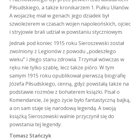
Piłsudskiego, a także kronikarzem 1. Pułku Ułanów.
A wojaczkę miał w genach: jego dziadek był
szwoleżerem w czasach wojen napoleońskich, ojciec
i stryjowie brali udział w powstaniu styczniowym.
Jednak pod koniec 1915 roku Sieroszewski został
zwolniony z Legionów z powodu „podeszłego
wieku” i złego stanu zdrowia. Trzymał wówczas w
ręku nie tylko szablę, lecz także pióro. W tym
samym 1915 roku opublikował pierwszą biografię
Józefa Piłsudskiego, cenną, gdyż powstałą także na
podstawie rozmów z bohaterem książki. Pisał o
Komendancie, że jego życie było fantastyczną bajką,
a on sam staje się narodową legendą. A swoją
książką Sieroszewski walnie przyczynił się do
powstania tej legendy.
Tomasz Stańczyk