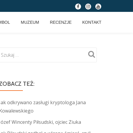
fa-
fa-
fa-
facebook
instagram
youtube
MBOL
MUZEUM
RECENZJE
KONTAKT
ZOBACZ TEŻ:
Jak odkrywano zasługi kryptologa Jana
Kowalewskiego
Józef Wincenty Piłsudski, ojciec Ziuka