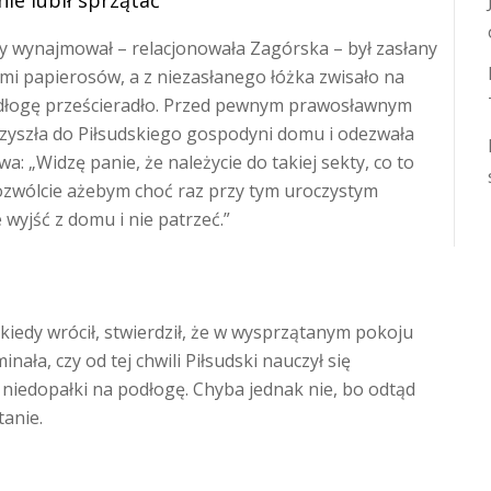
nie lubił sprzątać
ry wynajmował – relacjonowała Zagórska – był zasłany
mi papierosów, a z niezasłanego łóżka zwisało na
łogę prześcieradło. Przed pewnym prawosławnym
zyszła do Piłsudskiego gospodyni domu i odezwała
owa: „Widzę panie, że należycie do takiej sekty, co to
pozwólcie ażebym choć raz przy tym uroczystym
 wyjść z domu i nie patrzeć.”
 a kiedy wrócił, stwierdził, że w wysprzątanym pokoju
nała, czy od tej chwili Piłsudski nauczył się
ć niedopałki na podłogę. Chyba jednak nie, bo odtąd
tanie.