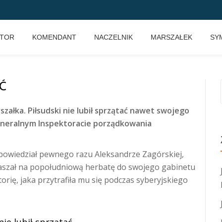
KTOR
KOMENDANT
NACZELNIK
MARSZAŁEK
SY
AĆ
załka. Piłsudski nie lubił sprzątać nawet swojego
eneralnym Inspektoracie porządkowania
opowiedział pewnego razu Aleksandrze Zagórskiej,
aszał na popołudniową herbatę do swojego gabinetu
torię, jaka przytrafiła mu się podczas syberyjskiego