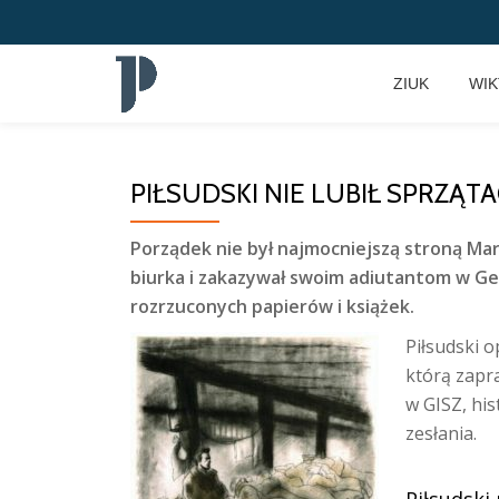
Przeskocz
ZIUK
WI
do
treści
PIŁSUDSKI NIE LUBIŁ SPRZĄT
Porządek nie był najmocniejszą stroną Mars
biurka i zakazywał swoim adiutantom w G
rozrzuconych papierów i książek.
Piłsudski 
którą zapr
w GISZ, his
zesłania.