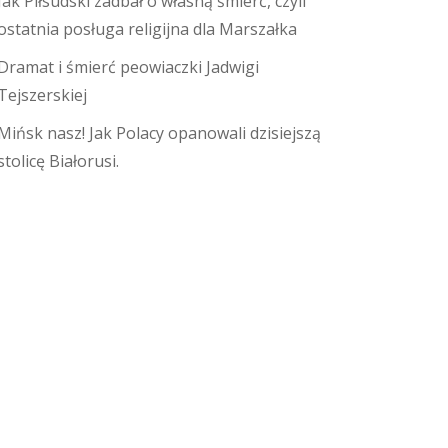
Jak Piłsudski zadbał o własną śmierć, czyli
ostatnia posługa religijna dla Marszałka
Dramat i śmierć peowiaczki Jadwigi
Tejszerskiej
Mińsk nasz! Jak Polacy opanowali dzisiejszą
stolicę Białorusi.