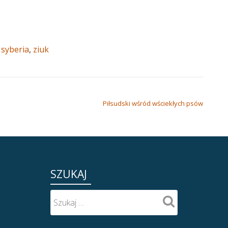
,
syberia
,
ziuk
Piłsudski wśród wściekłych psów
SZUKAJ