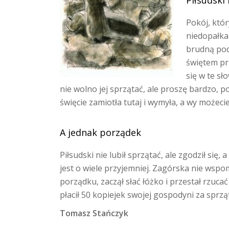
Piłsudski 
Pokój, któ
niedopałka
brudną pod
świętem pr
się w te sł
nie wolno jej sprzątać, ale proszę bardzo, 
święcie zamiotła tutaj i wymyła, a wy możecie
A jednak porządek
Piłsudski nie lubił sprzątać, ale zgodził się,
jest o wiele przyjemniej. Zagórska nie wspomi
porządku, zaczął słać łóżko i przestał rzuca
płacił 50 kopiejek swojej gospodyni za sprzą
Tomasz Stańczyk