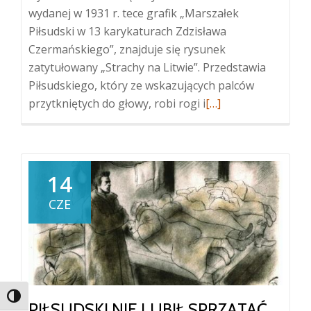
wydanej w 1931 r. tece grafik „Marszałek
Piłsudski w 13 karykaturach Zdzisława
Czermańskiego”, znajduje się rysunek
zatytułowany „Strachy na Litwie”. Przedstawia
Piłsudskiego, który ze wskazujących palców
Więcej
przytkniętych do głowy, robi rogi i
[…]
oPiłsudski
pokazuje
rogi
14
CZE
TOGGLE HIGH CONTRAST
PIŁSUDSKI NIE LUBIŁ SPRZĄTAĆ