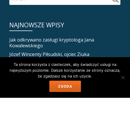
NAJNOWSZE WPISY
Jak odkrywano zasługi kryptologa Jana
Kowalewskiego
Józef Wincenty Piłsudski, ojciec Ziuka
Jak Piłsudski zadbał o własną śmierć, czyli ostatnia
Ta strona korzysta z ciasteczek, aby świadczyć usługi na
posługa religijna dla Marszałka
najwyższym poziomie. Dalsze korzystanie ze strony oznacza,
że zgadzasz się na ich użycie.
Dramat i śmierć peowiaczki Jadwigi Tejszerskiej
Mińsk nasz! Jak Polacy opanowali dzisiejszą stolicę
ZGODA
Białorusi.
ARCHIWUM
Archiwum