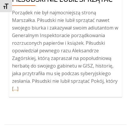
TOGGLE FONT SIZE
Porządek nie był najmocniejszą stroną
Marszałka. Piłsudski nie lubił sprzątać nawet
swojego biurka i zakazywał swoim adiutantom w
Generalnym Inspektoracie porządkowania
rozrzuconych papierów i książek. Piłsudski
opowiedział pewnego razu Aleksandrze
Zagórskiej, którą zapraszał na popołudniową
herbatę do swojego gabinetu w GISZ, historię,
jaka przytrafiła mu się podczas syberyjskiego
Więce
zesłania. Piłsudski nie lubił sprzątać Pokój, który
oPiłsu
[…]
nie
lubił
sprzą