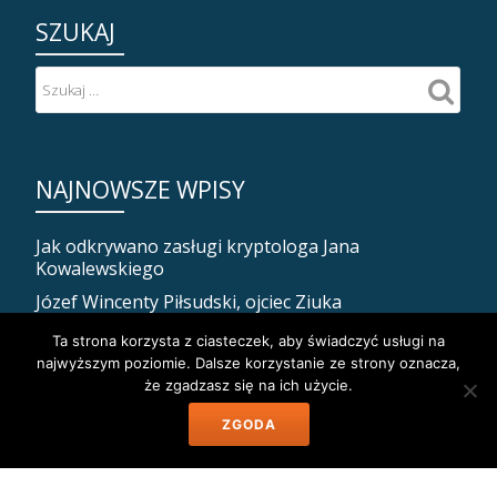
SZUKAJ
NAJNOWSZE WPISY
Jak odkrywano zasługi kryptologa Jana
Kowalewskiego
Józef Wincenty Piłsudski, ojciec Ziuka
Jak Piłsudski zadbał o własną śmierć, czyli ostatnia
Ta strona korzysta z ciasteczek, aby świadczyć usługi na
posługa religijna dla Marszałka
najwyższym poziomie. Dalsze korzystanie ze strony oznacza,
że zgadzasz się na ich użycie.
Dramat i śmierć peowiaczki Jadwigi Tejszerskiej
Mińsk nasz! Jak Polacy opanowali dzisiejszą stolicę
ZGODA
Białorusi.