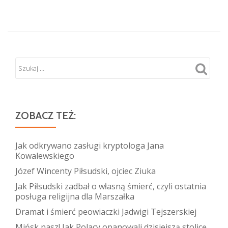
dachem
z
Marszałkiem
ZOBACZ TEŻ:
Jak odkrywano zasługi kryptologa Jana
Kowalewskiego
Józef Wincenty Piłsudski, ojciec Ziuka
Jak Piłsudski zadbał o własną śmierć, czyli ostatnia
posługa religijna dla Marszałka
Dramat i śmierć peowiaczki Jadwigi Tejszerskiej
Mińsk nasz! Jak Polacy opanowali dzisiejszą stolicę