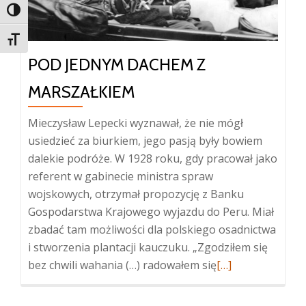
TOGGLE HIGH CONTRAST
TOGGLE FONT SIZE
POD JEDNYM DACHEM Z
MARSZAŁKIEM
Mieczysław Lepecki wyznawał, że nie mógł
usiedzieć za biurkiem, jego pasją były bowiem
dalekie podróże. W 1928 roku, gdy pracował jako
referent w gabinecie ministra spraw
wojskowych, otrzymał propozycję z Banku
Gospodarstwa Krajowego wyjazdu do Peru. Miał
zbadać tam możliwości dla polskiego osadnictwa
i stworzenia plantacji kauczuku. „Zgodziłem się
Więcej
bez chwili wahania (…) radowałem się
[…]
oPod
jednym