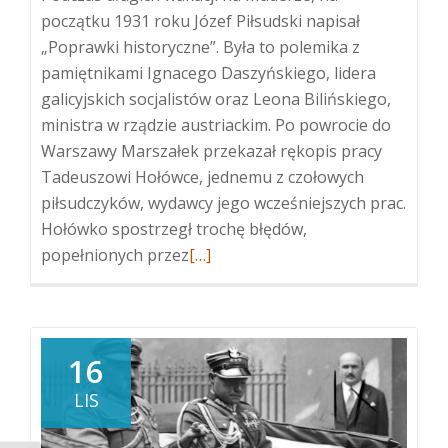
początku 1931 roku Józef Piłsudski napisał
„Poprawki historyczne”. Była to polemika z
pamiętnikami Ignacego Daszyńskiego, lidera
galicyjskich socjalistów oraz Leona Bilińskiego,
ministra w rządzie austriackim. Po powrocie do
Warszawy Marszałek przekazał rękopis pracy
Tadeuszowi Hołówce, jednemu z czołowych
piłsudczyków, wydawcy jego wcześniejszych prac.
Hołówko spostrzegł trochę błędów,
Więcej
popełnionych przez
[…]
oWładysław
Pobóg-
Malinowski,
historyk,
16
który
LIS
się
narażał