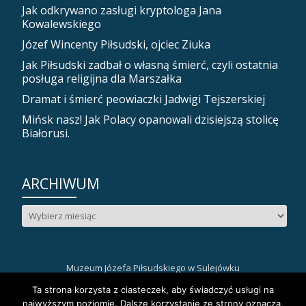
Jak odkrywano zasługi kryptologa Jana
Kowalewskiego
Józef Wincenty Piłsudski, ojciec Ziuka
Jak Piłsudski zadbał o własną śmierć, czyli ostatnia
posługa religijna dla Marszałka
Dramat i śmierć peowiaczki Jadwigi Tejszerskiej
Mińsk nasz! Jak Polacy opanowali dzisiejszą stolicę
Białorusi.
ARCHIWUM
Archiwum
Muzeum Józefa Piłsudskiego w Sulejówku
Drugie
fa-
fa-
fa-
Ta strona korzysta z ciasteczek, aby świadczyć usługi na
facebook
instagram
youtube
najwyższym poziomie. Dalsze korzystanie ze strony oznacza,