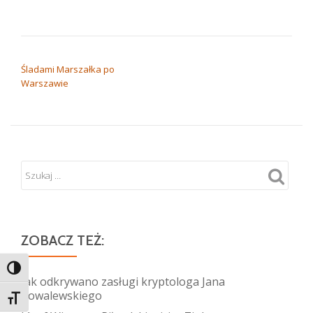
NAWIGACJA WPISU
Śladami Marszałka po
Warszawie
ZOBACZ TEŻ:
TOGGLE HIGH CONTRAST
Jak odkrywano zasługi kryptologa Jana
Kowalewskiego
TOGGLE FONT SIZE