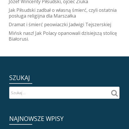
Józef Wincenty Piłsudski, ojciec Ziuka
Jak Piłsudski zadbał o własną śmierć, czyli ostatnia
posługa religijna dla Marszałka
Dramat i śmierć peowiaczki Jadwigi Tejszerskiej
Mińsk nasz! Jak Polacy opanowali dzisiejszą stolicę
Białorusi.
SZUKAJ
NAJNOWSZE WPISY