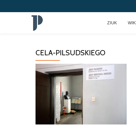
Przeskocz
ZIUK
WI
do
treści
CELA-PILSUDSKIEGO