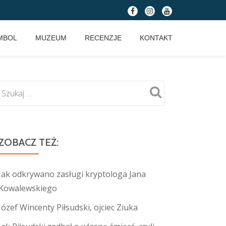
fa-
fa-
fa-
facebook
instagram
youtube
MBOL
MUZEUM
RECENZJE
KONTAKT
ZOBACZ TEŻ:
Jak odkrywano zasługi kryptologa Jana
Kowalewskiego
Józef Wincenty Piłsudski, ojciec Ziuka