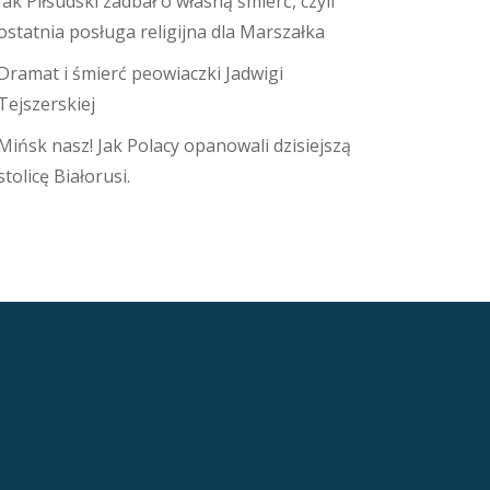
Jak Piłsudski zadbał o własną śmierć, czyli
ostatnia posługa religijna dla Marszałka
Dramat i śmierć peowiaczki Jadwigi
Tejszerskiej
Mińsk nasz! Jak Polacy opanowali dzisiejszą
stolicę Białorusi.