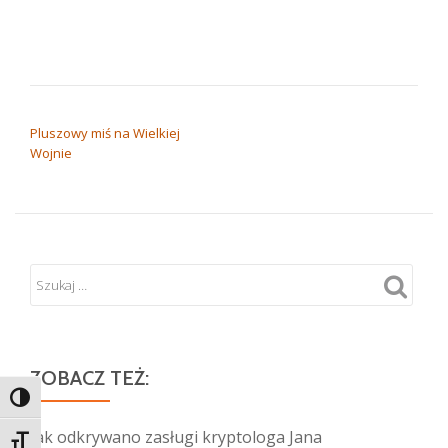
NAWIGACJA WPISU
Pluszowy miś na Wielkiej
Wojnie
ZOBACZ TEŻ:
TOGGLE HIGH CONTRAST
Jak odkrywano zasługi kryptologa Jana
TOGGLE FONT SIZE