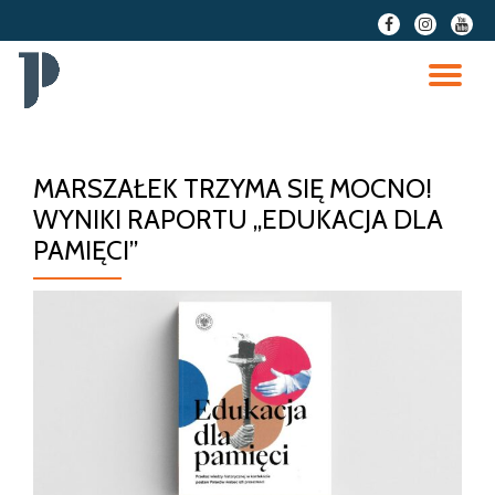
fa-
fa-
fa-
facebook
instagram
youtu
Przeskocz
do
PR
treści
NA
MARSZAŁEK TRZYMA SIĘ MOCNO!
WYNIKI RAPORTU „EDUKACJA DLA
PAMIĘCI”