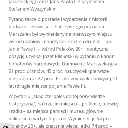
Jaruzelskiego oraz Jana Pawła II z prymasem
Stefanem Wyszyńskim.
Pytano także o postacie i wydarzenia z historii
budzące ciekawość i chęć lepszego poznania.
Marszałek był wymieniany na pierwszym miejscu
wśród uczniów i nauczycieli oraz na drugim – po
Janie Pawle II – wśród Polaków 20+. Identyczną
pozycję uzyskał Józef Piłsudski w pytaniu o kanon
bohaterów narodowych. Dumnych z Marszałka jest
51 proc. uczniów, 45 proc. nauczycieli (pierwsze
miejsca) oraz 27 proc. Polaków w wieku powyżej 20
lat (drugie miejsce po Janie Pawle II).
W pytaniu „skąd czerpałeś do tej pory wiedzę
historyczną”, na trzecim miejscu – po filmie, telewizji
i radiu – są miejsca pamięci i muzea, głównie
militarne i martyrologiczne. Wymieniło je 54 proc.
Polaków 20+, ale znacznie więcej, gdyż 74 proc. –