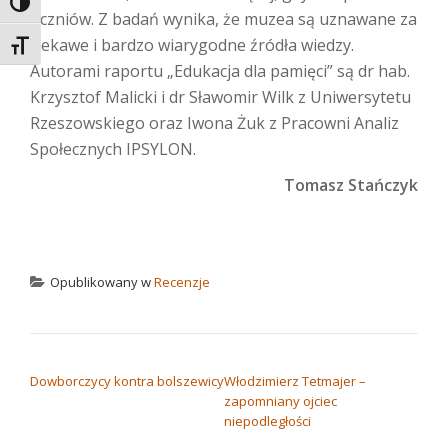
TOGGLE HIGH CONTRAST
uczniów. Z badań wynika, że muzea są uznawane za
ciekawe i bardzo wiarygodne źródła wiedzy.
TOGGLE FONT SIZE
Autorami raportu „Edukacja dla pamięci” są dr hab.
Krzysztof Malicki i dr Sławomir Wilk z Uniwersytetu
Rzeszowskiego oraz Iwona Żuk z Pracowni Analiz
Społecznych IPSYLON.
Tomasz Stańczyk
Opublikowany w
Recenzje
NAWIGACJA WPISU
Dowborczycy kontra bolszewicy
Włodzimierz Tetmajer –
zapomniany ojciec
niepodległości