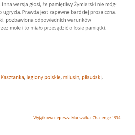
. Inna wersja głosi, że pamiętliwy Żymierski nie mógł
 ugryzła. Prawda jest zapewne bardziej prozaiczna.
anki, pozbawiona odpowiednich warunków
z mole i to miało przesądzić o losie pamiątki.
,
Kasztanka
,
legiony polskie
,
milusin
,
piłsudski
,
Wyjątkowa depesza Marszałka. Challenge 1934