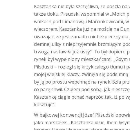
Kasztanka nie była szczęśliwa, że poszła na w
także tłoku. Piłsudski wspomniał w „Moich 
walkach pod Limanową i Marcinkowicami, w g
wieczorem. Kasztanka już na moście na Duna
uważając, że jest zanadto niebezpieczny dla
ciemnej ulicy z nieprzyjemnie brzmiącym po
trwogą nastawiła już uszy”. To był dopiero 
rynek był wypełniony mieszkańcami. „Gdym s
Piłsduski – rozległ się krzyk całego tłumu i p
mojej wiejskiej klaczy, zwinęła się pode mną
by ją po prostu wepchnąć na rynek. Szła prze
co parę chwil. Czułem pod sobą, jak nieszcz
Kasztankę ciągle pchać naprzód tak, iż po wy
kosztuje”.
W bajkowej konwencji Józef Piłsudski opowia
jako marszałek: „Kasztanka idzie, łbem łysym k