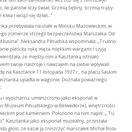
a: ten sam-samiuteńki, lecz cóż się z nim dzieje?
le, ile państw liczy świat. Grzmią bębny, brzmią trąby
kiwa i wciąż się dziwi…”
tanka przebywała na stałe w Mińsku Mazowieckim, w
ego żołnierze strzegli bezpieczeństwa Marszałka. Od
ilusina”. Aleksandra Piłsudska wspominała: „Trudno
anie pieściła rękę męża miękkimi wargami i szyją
twierdzała, że między nim a Kasztanką istniało
em swoje nastroje i nawzajem na siebie wpływali.
adę na Kasztance 11 listopada 1927 r., na placu Saskim
asztanka upadła w wagonie. Doznała poważnego
.
iu i wypchaniu, umieszczono jako eksponat w
do Muzeum Piłsudskiego w Belwederze), wnętrzności
ieckim pod kamieniem. Położono na nim napis: „ Tu
go”. Kasztanka jako eksponat muzealny, przestała
nda głosi, że kazał ją zniszczyć marszałek Michał Rola-