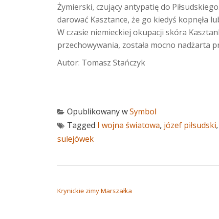
Żymierski, czujący antypatię do Piłsudskiego
darować Kasztance, że go kiedyś kopnęła lub
W czasie niemieckiej okupacji skóra Kaszt
przechowywania, została mocno nadżarta prze
Autor: Tomasz Stańczyk
Opublikowany w
Symbol
Tagged
I wojna światowa
,
józef piłsudski
sulejówek
NAWIGACJA WPISU
Krynickie zimy Marszałka