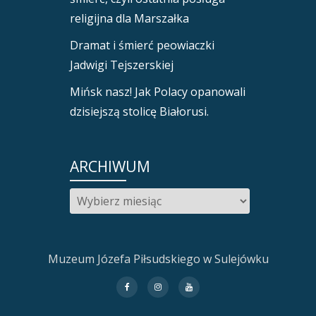
religijna dla Marszałka
Dramat i śmierć peowiaczki
Jadwigi Tejszerskiej
Mińsk nasz! Jak Polacy opanowali
dzisiejszą stolicę Białorusi.
ARCHIWUM
Archiwum
Muzeum Józefa Piłsudskiego w Sulejówku
fa-
fa-
fa-
facebook
instagram
youtube