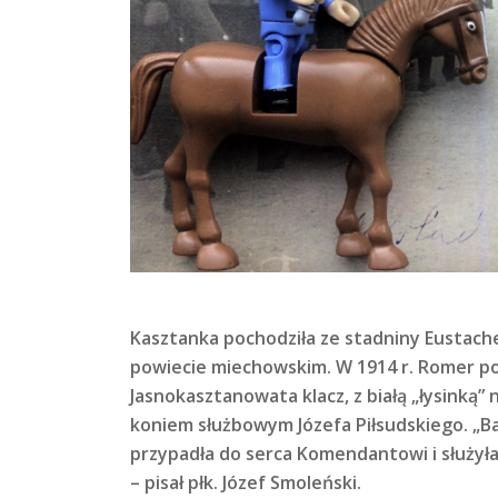
Kasztanka pochodziła ze stadniny Eustach
powiecie miechowskim. W 1914 r. Romer po
Jasnokasztanowata klacz, z białą „łysinką” n
koniem służbowym Józefa Piłsudskiego. „Bar
przypadła do serca Komendantowi i służyła
– pisał płk. Józef Smoleński.