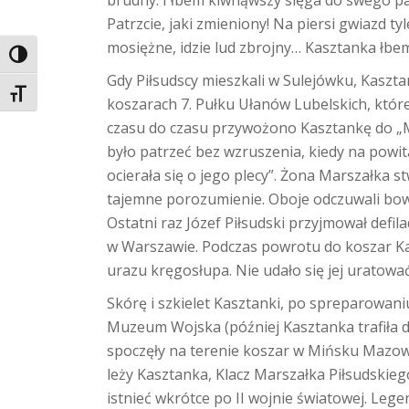
brudny. I łbem kiwnąwszy sięga do swego pan
Patrzcie, jaki zmieniony! Na piersi gwiazd ty
mosiężne, idzie lud zbrojny… Kasztanka łbem 
TOGGLE HIGH CONTRAST
Gdy Piłsudscy mieszkali w Sulejówku, Kasz
TOGGLE FONT SIZE
koszarach 7. Pułku Ułanów Lubelskich, któr
czasu do czasu przywożono Kasztankę do „M
było patrzeć bez wzruszenia, kiedy na powit
ocierała się o jego plecy”. Żona Marszałka s
tajemne porozumienie. Oboje odczuwali bowi
Ostatni raz Józef Piłsudski przyjmował defil
w Warszawie. Podczas powrotu do koszar K
urazu kręgosłupa. Nie udało się jej uratować
Skórę i szkielet Kasztanki, po spreparowan
Muzeum Wojska (później Kasztanka trafiła 
spoczęły na terenie koszar w Mińsku Mazow
leży Kasztanka, Klacz Marszałka Piłsudskie
istnieć wkrótce po II wojnie światowej. Lege