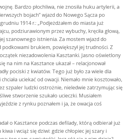
ojnę. Bardzo płochliwa, nie znosiła huku artylerii, a
pierwszych bojach” wjazd do Nowego Sącza po
rudniu 1914 r.: „Podjeżdżałem do miasta już
jcu, podziurawionym przez wybuchy, kręciła głową,
 jej szanownego istnienia. Za mostem wjazd do
d podkowami brukiem, powiększył jej trudności. Z
początek niezadowolenia Kasztanki. Jasno oświetlony
ię na nim na Kasztance ukazał – relacjonował
adły pociski z kwiatów. Tego już było za wiele dla
 i chciała uciekać od owacji. Niemało mnie kosztowało,
z szpaler ludzki ostrożnie, nieledwie zatrzymując się
ęśliwe stworzenie szukało ucieczki. Musiałem
jeździe z rynku poznałem i ja, że owacja coś
dał o Kasztance podczas defilady, którą odbierał już
iwa i wciąż się dziwi: gdzie chłopiec jej szary i