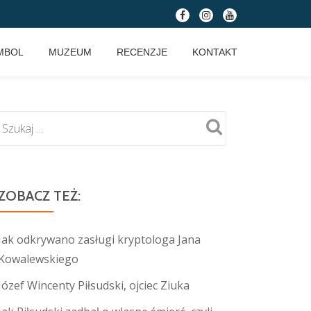
fa-
fa-
fa-
facebook
instagram
youtube
MBOL
MUZEUM
RECENZJE
KONTAKT
ZOBACZ TEŻ:
Jak odkrywano zasługi kryptologa Jana
Kowalewskiego
Józef Wincenty Piłsudski, ojciec Ziuka