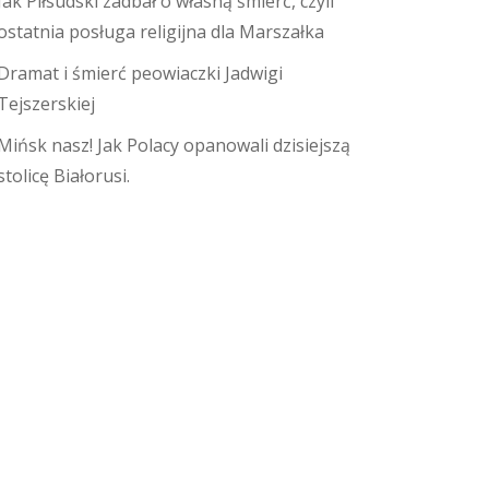
Jak Piłsudski zadbał o własną śmierć, czyli
ostatnia posługa religijna dla Marszałka
Dramat i śmierć peowiaczki Jadwigi
Tejszerskiej
Mińsk nasz! Jak Polacy opanowali dzisiejszą
stolicę Białorusi.