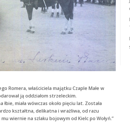
ego Romera, właściciela majątku Czaple Małe w
darował ją oddziałom strzeleckim.
a łbie, miała wówczas około pięciu lat. Została
dzo kształtna, delikatna i wrażliwa, od razu
 mu wiernie na szlaku bojowym od Kielc po Wołyń.”