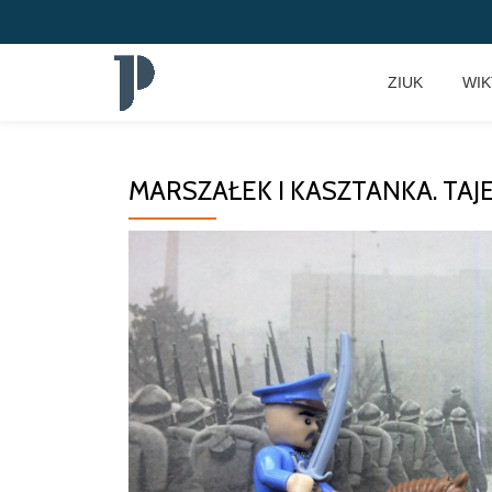
Przeskocz
ZIUK
WI
do
treści
MARSZAŁEK I KASZTANKA. TA