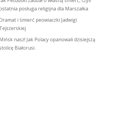
Jak Piłsudski zadbał o własną śmierć, czyli
ostatnia posługa religijna dla Marszałka
Dramat i śmierć peowiaczki Jadwigi
Tejszerskiej
Mińsk nasz! Jak Polacy opanowali dzisiejszą
stolicę Białorusi.