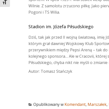
TOGGLE FONT SIZE
Wilnie. Z samolotu zrzucono piłkę. Jako pie
Pogoni i TS Wilia.
Stadion im. Józefa Piłsudskiego
Dziś, tak jak przed II wojną światową, imię 
którym grał dawniej Wojskowy Klub Sportowy 
przerywnikiem między Pepsi Areną – tak do 
kolejnego sponsora… Ale w Cracovii, której s
Piłsudskiego, chyba nikt nie myśli o zmianie
Autor: Tomasz Stańczyk
Opublikowany w
Komendant
,
Marszałek
,