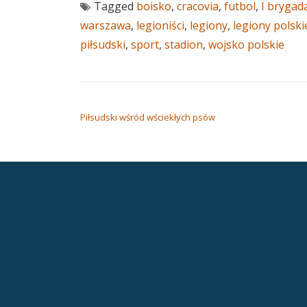
Tagged
boisko
,
cracovia
,
futbol
,
I brygad
warszawa
,
legioniści
,
legiony
,
legiony polski
piłsudski
,
sport
,
stadion
,
wojsko polskie
NAWIGACJA WPISU
Piłsudski wśród wściekłych psów