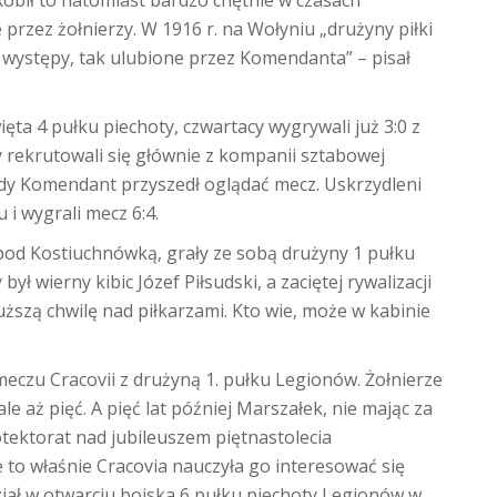
Robił to natomiast bardzo chętnie w czasach
rzez żołnierzy. W 1916 r. na Wołyniu „drużyny piłki
 występy, tak ulubione przez Komendanta” – pisał
ęta 4 pułku piechoty, czwartacy wygrywali już 3:0 z
 rekrutowali się głównie z kompanii sztabowej
gdy Komendant przyszedł oglądać mecz. Uskrzydleni
u i wygrali mecz 6:4.
u pod Kostiuchnówką, grały ze sobą drużyny 1 pułku
był wierny kibic Józef Piłsudski, a zaciętej rywalizacji
łuższą chwilę nad piłkarzami. Kto wie, może w kabinie
 meczu Cracovii z drużyną 1. pułku Legionów. Żołnierze
ale aż pięć. A pięć lat później Marszałek, nie mając za
otektorat nad jubileuszem piętnastolecia
 to właśnie Cracovia nauczyła go interesować się
ział w otwarciu boiska 6 pułku piechoty Legionów w