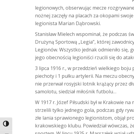
legionowych, obserwując mecze rozgrywane p
nożnej zaczęły na placach za okopami swoje
legionista Marian Dąbrowski.
Stanisław Mielech wspominał, że podczas świ
Drużyną Sportową „Legia”, której zawodnicy
Legionów. Wszystko jednak odmieniło się, 
jego obecnością legioniści rzucili się do atak
3 lipca 1916 r., w przeddzień wielkiego boj
piechoty i 1 pułku artylerii. Na meczu obecny 
nie przerwał rosyjski lotnik krążący przez d
samolotu, siedział miłośnik futbolu…
W 1917 r. Józef Piłsudski był w Krakowie na
strzelili tylko jednego gola, podczas gdy ryw
złe lania sprawionego legionistom, objął pr
TOGGLE HIGH CONTRAST
krakowskiego klubu. Powiedział wówczas, że
sportem. W lipcu 1925 r. Marszałek wziął ud