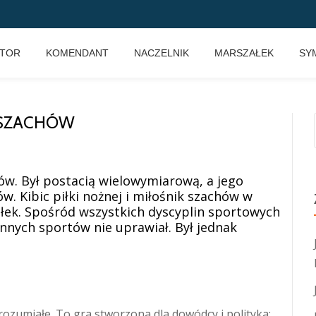
KTOR
KOMENDANT
NACZELNIK
MARSZAŁEK
SY
K SZACHÓW
ków. Był postacią wielowymiarową, a jego
ów. Kibic piłki nożnej i miłośnik szachów w
ałek. Spośród wszystkich dyscyplin sportowych
innych sportów nie uprawiał. Był jednak
ozumiałe. To gra stworzona dla dowódcy i polityka: