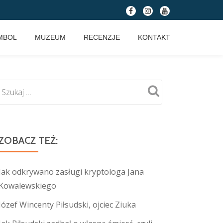
fa-
fa-
fa-
facebook
instagram
youtube
MBOL
MUZEUM
RECENZJE
KONTAKT
ZOBACZ TEŻ:
Jak odkrywano zasługi kryptologa Jana
Kowalewskiego
Józef Wincenty Piłsudski, ojciec Ziuka