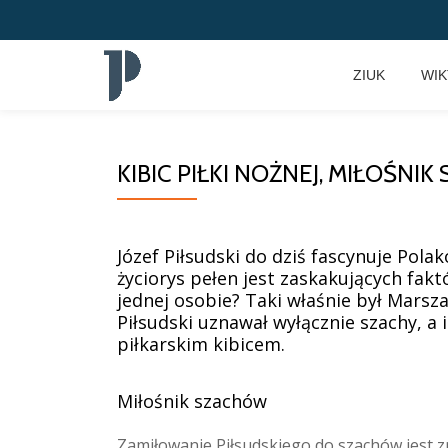
Przeskocz
ZIUK
WI
do
treści
KIBIC PIŁKI NOŻNEJ, MIŁOŚNI
Józef Piłsudski do dziś fascynuje Pola
życiorys pełen jest zaskakujących fakt
jednej osobie? Taki właśnie był Marsz
Piłsudski uznawał wyłącznie szachy, a 
piłkarskim kibicem.
Miłośnik szachów
Zamiłowanie Piłsudskiego do szachów jest zr