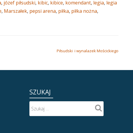
a
,
józef piłsudski
,
kibic
,
kibice
,
komendant
,
legia
,
legia
e
,
Marszałek
,
pepsi arena
,
piłka
,
piłka nożna
,
Piłsudski i wynalazek Mościckiego
SZUKAJ