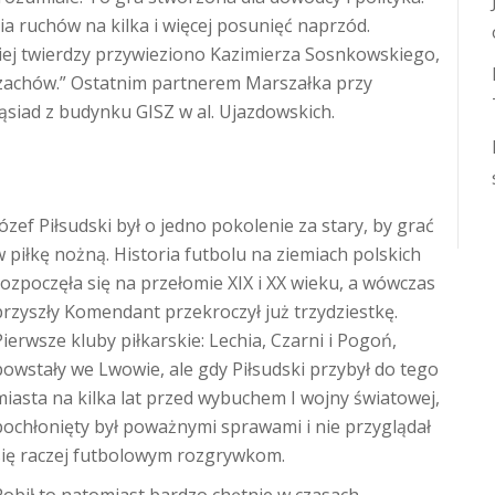
ia ruchów na kilka i więcej posunięć naprzód.
iej twierdzy przywieziono Kazimierza Sosnkowskiego,
 szachów.” Ostatnim partnerem Marszałka przy
ąsiad z budynku GISZ w al. Ujazdowskich.
Józef Piłsudski był o jedno pokolenie za stary, by grać
w piłkę nożną. Historia futbolu na ziemiach polskich
rozpoczęła się na przełomie XIX i XX wieku, a wówczas
przyszły Komendant przekroczył już trzydziestkę.
Pierwsze kluby piłkarskie: Lechia, Czarni i Pogoń,
powstały we Lwowie, ale gdy Piłsudski przybył do tego
miasta na kilka lat przed wybuchem I wojny światowej,
pochłonięty był poważnymi sprawami i nie przyglądał
się raczej futbolowym rozgrywkom.