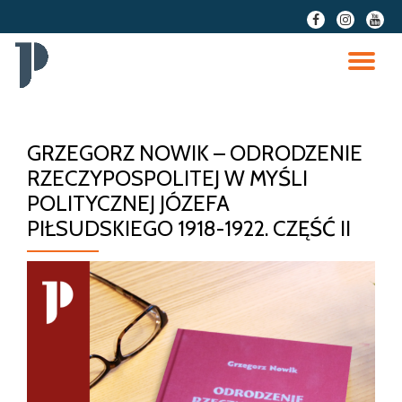
fa-
fa-
fa-
facebook
instagram
youtu
Przeskocz
do
PR
treści
NA
GRZEGORZ NOWIK – ODRODZENIE
RZECZYPOSPOLITEJ W MYŚLI
POLITYCZNEJ JÓZEFA
PIŁSUDSKIEGO 1918-1922. CZĘŚĆ II