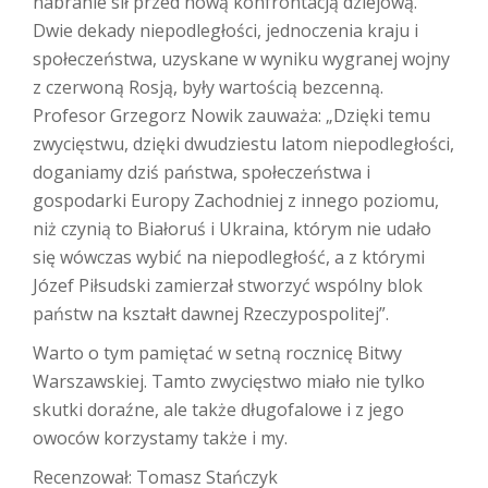
nabranie sił przed nową konfrontacją dziejową.
Dwie dekady niepodległości, jednoczenia kraju i
społeczeństwa, uzyskane w wyniku wygranej wojny
z czerwoną Rosją, były wartością bezcenną.
Profesor Grzegorz Nowik zauważa: „Dzięki temu
zwycięstwu, dzięki dwudziestu latom niepodległości,
doganiamy dziś państwa, społeczeństwa i
gospodarki Europy Zachodniej z innego poziomu,
niż czynią to Białoruś i Ukraina, którym nie udało
się wówczas wybić na niepodległość, a z którymi
Józef Piłsudski zamierzał stworzyć wspólny blok
państw na kształt dawnej Rzeczypospolitej”.
Warto o tym pamiętać w setną rocznicę Bitwy
Warszawskiej. Tamto zwycięstwo miało nie tylko
skutki doraźne, ale także długofalowe i z jego
owoców korzystamy także i my.
Recenzował: Tomasz Stańczyk