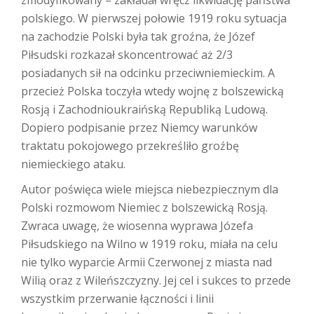
zmodyfikowany – zakładał wręcz likwidację państwa
polskiego. W pierwszej połowie 1919 roku sytuacja
na zachodzie Polski była tak groźna, że Józef
Piłsudski rozkazał skoncentrować aż 2/3
posiadanych sił na odcinku przeciwniemieckim. A
przecież Polska toczyła wtedy wojnę z bolszewicką
Rosją i Zachodnioukraińską Republiką Ludową.
Dopiero podpisanie przez Niemcy warunków
traktatu pokojowego przekreśliło groźbę
niemieckiego ataku.
Autor poświęca wiele miejsca niebezpiecznym dla
Polski rozmowom Niemiec z bolszewicką Rosją.
Zwraca uwagę, że wiosenna wyprawa Józefa
Piłsudskiego na Wilno w 1919 roku, miała na celu
nie tylko wyparcie Armii Czerwonej z miasta nad
Wilią oraz z Wileńszczyzny. Jej cel i sukces to przede
wszystkim przerwanie łączności i linii