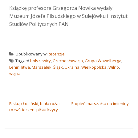
Książkę profesora Grzegorza Nowika wydały
Muzeum Józefa Piłsudskiego w Sulejówku i Instytut
Studiów Politycznych PAN.
Opublikowany w
Recenzje
Tagged
bolszewicy
,
Czechosłowacja
,
Grupa Wawelberga
,
Lenin
,
litwa
,
Marszałek
,
Śląsk
,
Ukraina
,
Wielkopolska
,
Wilno
,
wojna
NAWIGACJA WPISU
Biskup Łosiński, biała róża i
Stopień marszałka na imieniny
rozwścieczeni piłsudczycy