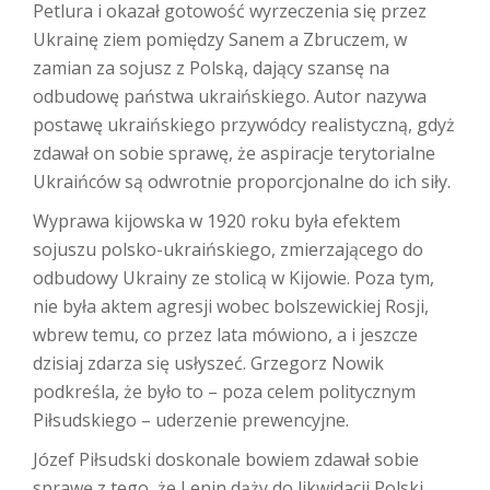
Petlura i okazał gotowość wyrzeczenia się przez
Ukrainę ziem pomiędzy Sanem a Zbruczem, w
zamian za sojusz z Polską, dający szansę na
odbudowę państwa ukraińskiego. Autor nazywa
postawę ukraińskiego przywódcy realistyczną, gdyż
zdawał on sobie sprawę, że aspiracje terytorialne
Ukraińców są odwrotnie proporcjonalne do ich siły.
Wyprawa kijowska w 1920 roku była efektem
sojuszu polsko-ukraińskiego, zmierzającego do
odbudowy Ukrainy ze stolicą w Kijowie. Poza tym,
nie była aktem agresji wobec bolszewickiej Rosji,
wbrew temu, co przez lata mówiono, a i jeszcze
dzisiaj zdarza się usłyszeć. Grzegorz Nowik
podkreśla, że było to – poza celem politycznym
Piłsudskiego – uderzenie prewencyjne.
Józef Piłsudski doskonale bowiem zdawał sobie
sprawę z tego, że Lenin dąży do likwidacji Polski,