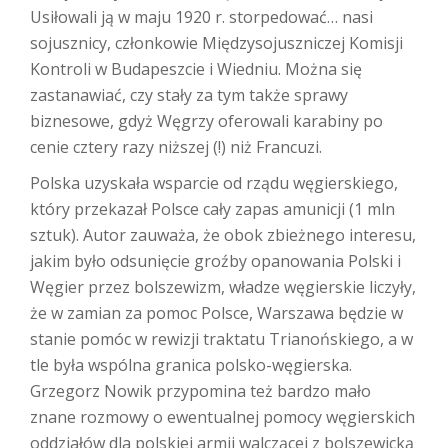
Usiłowali ją w maju 1920 r. storpedować… nasi
sojusznicy, członkowie Międzysojuszniczej Komisji
Kontroli w Budapeszcie i Wiedniu. Można się
zastanawiać, czy stały za tym także sprawy
biznesowe, gdyż Węgrzy oferowali karabiny po
cenie cztery razy niższej (!) niż Francuzi.
Polska uzyskała wsparcie od rządu węgierskiego,
który przekazał Polsce cały zapas amunicji (1 mln
sztuk). Autor zauważa, że obok zbieżnego interesu,
jakim było odsunięcie groźby opanowania Polski i
Węgier przez bolszewizm, władze węgierskie liczyły,
że w zamian za pomoc Polsce, Warszawa będzie w
stanie pomóc w rewizji traktatu Trianońskiego, a w
tle była wspólna granica polsko-węgierska.
Grzegorz Nowik przypomina też bardzo mało
znane rozmowy o ewentualnej pomocy węgierskich
oddziałów dla polskiej armii walczącej z bolszewicką