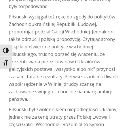
były torpedowane.
Piłsudski wyciągał też rękę do zgody do polityków
Zachodnioukraińskiej Republiki Ludowej,
proponując podział Galicji Wschodniej. Jednak oni
także odrzucili polską propozycję. Czytając strony
książki poświęcone polityce wschodniej
TOGGLE HIGH CONTRAST
Piłsudskiego, trudno oprzeć się wrażeniu, że
prezentowana przez Litwinów i Ukraińców
TOGGLE FONT SIZE
galicyjskich postawa „wszystko albo nic” przynosi
czasami fatalne rezultaty. Pierwsi stracili możliwość
współrządzenia w Wilnie, drudzy szansę na
zachowanie swojego – choć nie na miarę ambicji –
państwa.
Piłsudski był zwolennikiem niepodległości Ukrainy,
jednak nie za cenę utraty przez Polskę Lwowa i
części Galicji Wschodniej. Rozumiał to Symon