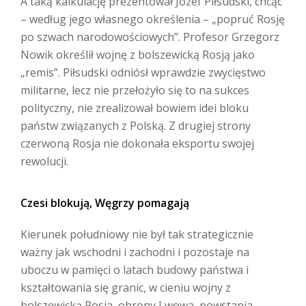
A taką kalkulację prezentował Józef Piłsudski, chcąc
– według jego własnego określenia – „popruć Rosję
po szwach narodowościowych”. Profesor Grzegorz
Nowik określił wojnę z bolszewicką Rosją jako
„remis”. Piłsudski odniósł wprawdzie zwycięstwo
militarne, lecz nie przełożyło się to na sukces
polityczny, nie zrealizował bowiem idei bloku
państw związanych z Polską. Z drugiej strony
czerwoną Rosja nie dokonała eksportu swojej
rewolucji.
Czesi blokują, Węgrzy pomagają
Kierunek południowy nie był tak strategicznie
ważny jak wschodni i zachodni i pozostaje na
uboczu w pamięci o latach budowy państwa i
kształtowania się granic, w cieniu wojny z
bolszewicką Rosja, obrony Lwowa, powstania