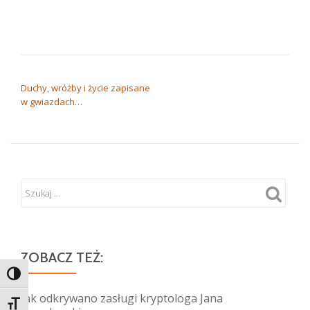
NAWIGACJA WPISU
Duchy, wróżby i życie zapisane
w gwiazdach…
ZOBACZ TEŻ:
TOGGLE HIGH CONTRAST
Jak odkrywano zasługi kryptologa Jana
TOGGLE FONT SIZE