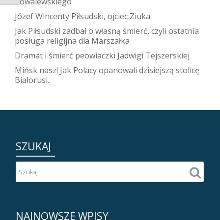
Kowalewskiego
Józef Wincenty Piłsudski, ojciec Ziuka
Jak Piłsudski zadbał o własną śmierć, czyli ostatnia
posługa religijna dla Marszałka
Dramat i śmierć peowiaczki Jadwigi Tejszerskiej
Mińsk nasz! Jak Polacy opanowali dzisiejszą stolicę
Białorusi.
SZUKAJ
NAJNOWSZE WPISY