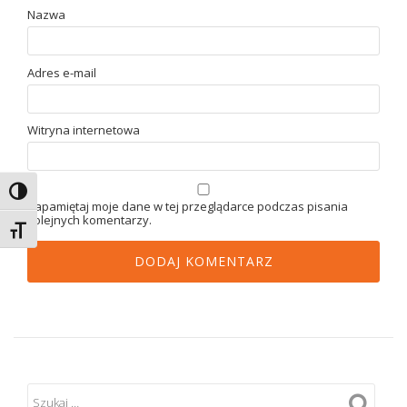
Nazwa
Adres e-mail
Witryna internetowa
TOGGLE HIGH CONTRAST
Zapamiętaj moje dane w tej przeglądarce podczas pisania
kolejnych komentarzy.
TOGGLE FONT SIZE