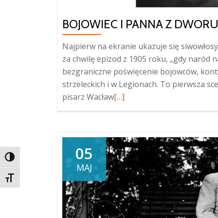
BOJOWIEC I PANNA Z DWOR
Najpierw na ekranie ukazuje się siwowłosy
za chwilę epizod z 1905 roku, „gdy naród 
bezgraniczne poświęcenie bojowców, kont
strzeleckich i w Legionach. To pierwsza sce
Więcej
pisarz Wacław
[…]
oBojowiec
i
panna
z
05
TOGGLE HIGH CONTRAST
dworu
MAJ
TOGGLE FONT SIZE