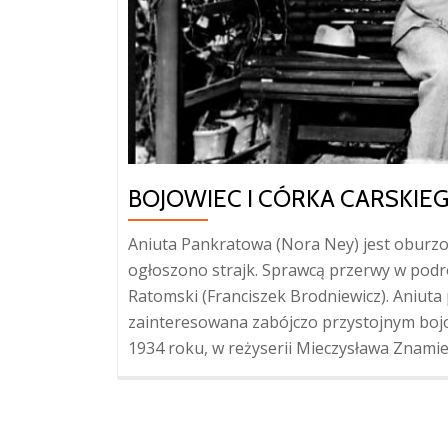
BOJOWIEC I CÓRKA CARSKIE
Aniuta Pankratowa (Nora Ney) jest oburzon
ogłoszono strajk. Sprawcą przerwy w podró
Ratomski (Franciszek Brodniewicz). Aniuta p
zainteresowana zabójczo przystojnym bojo
1934 roku, w reżyserii Mieczysława Znamie