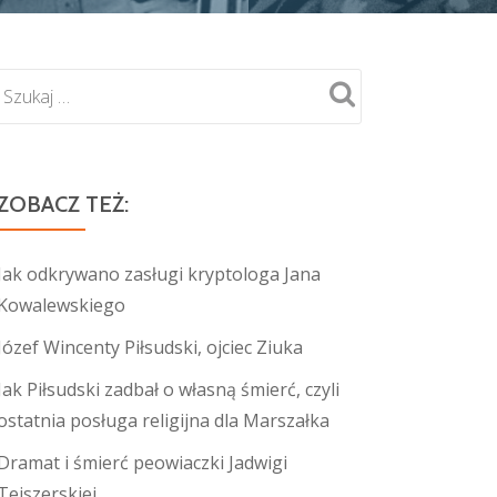
ZOBACZ TEŻ:
Jak odkrywano zasługi kryptologa Jana
Kowalewskiego
Józef Wincenty Piłsudski, ojciec Ziuka
Jak Piłsudski zadbał o własną śmierć, czyli
ostatnia posługa religijna dla Marszałka
Dramat i śmierć peowiaczki Jadwigi
Tejszerskiej