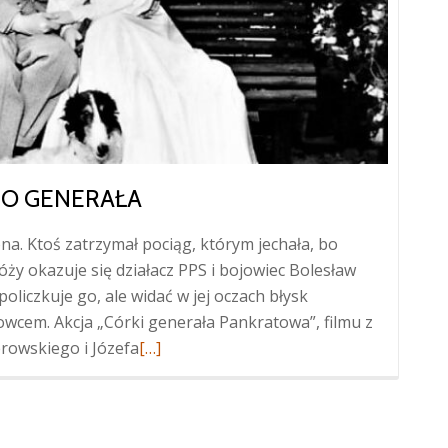
GO GENERAŁA
a. Ktoś zatrzymał pociąg, którym jechała, bo
ży okazuje się działacz PPS i bojowiec Bolesław
oliczkuje go, ale widać w jej oczach błysk
wcem. Akcja „Córki generała Pankratowa”, filmu z
Więcej
rowskiego i Józefa
[…]
oBojowiec
i
córka