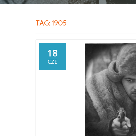
TAG:
1905
18
CZE