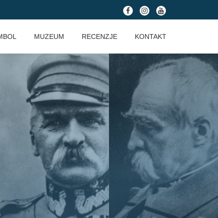
fa-
fa-
fa-
facebook
instagram
youtube
MBOL
MUZEUM
RECENZJE
KONTAKT