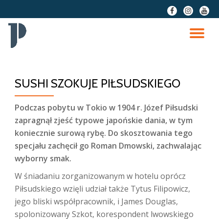
fa-
fa-
fa-
facebook
instagram
youtu
Przeskocz
do
PR
treści
NA
SUSHI SZOKUJE PIŁSUDSKIEGO
Podczas pobytu w Tokio w 1904 r. Józef Piłsudski
zapragnął zjeść typowe japońskie dania, w tym
koniecznie surową rybę. Do skosztowania tego
specjału zachęcił go Roman Dmowski, zachwalając
wyborny smak.
W śniadaniu zorganizowanym w hotelu oprócz
Piłsudskiego wzięli udział także Tytus Filipowicz,
jego bliski współpracownik, i James Douglas,
spolonizowany Szkot, korespondent lwowskiego