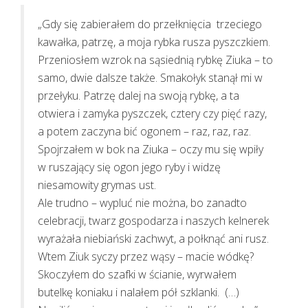
„Gdy się zabierałem do przełknięcia trzeciego
kawałka, patrzę, a moja rybka rusza pyszczkiem.
Przeniosłem wzrok na sąsiednią rybkę Ziuka – to
samo, dwie dalsze także. Smakołyk stanął mi w
przełyku. Patrzę dalej na swoją rybkę, a ta
otwiera i zamyka pyszczek, cztery czy pięć razy,
a potem zaczyna bić ogonem – raz, raz, raz.
Spojrzałem w bok na Ziuka – oczy mu się wpiły
w ruszający się ogon jego ryby i widzę
niesamowity grymas ust.
Ale trudno – wypluć nie można, bo zanadto
celebracji, twarz gospodarza i naszych kelnerek
wyrażała niebiański zachwyt, a połknąć ani rusz.
Wtem Ziuk syczy przez wąsy – macie wódkę?
Skoczyłem do szafki w ścianie, wyrwałem
butelkę koniaku i nalałem pół szklanki. (…)