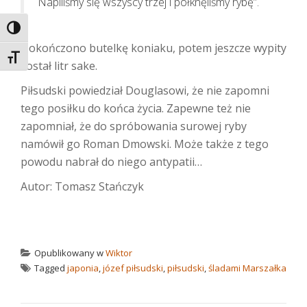
Napiliśmy się wszyscy trzej i połknęliśmy rybę”.
TOGGLE HIGH CONTRAST
Dokończono butelkę koniaku, potem jeszcze wypity
TOGGLE FONT SIZE
został litr sake.
Piłsudski powiedział Douglasowi, że nie zapomni
tego posiłku do końca życia. Zapewne też nie
zapomniał, że do spróbowania surowej ryby
namówił go Roman Dmowski. Może także z tego
powodu nabrał do niego antypatii…
Autor: Tomasz Stańczyk
Opublikowany w
Wiktor
Tagged
japonia
,
józef piłsudski
,
piłsudski
,
śladami Marszałka