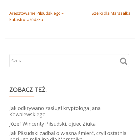
NAWIGACJA WPISU
Aresztowanie Piłsudskiego –
Szelki dla Marszałka
katastrofa łódzka
ZOBACZ TEŻ:
Jak odkrywano zasługi kryptologa Jana
Kowalewskiego
Józef Wincenty Piłsudski, ojciec Ziuka
Jak Piłsudski zadbał o własną śmierć, czyli ostatnia
posługa religijna dla Marszałka