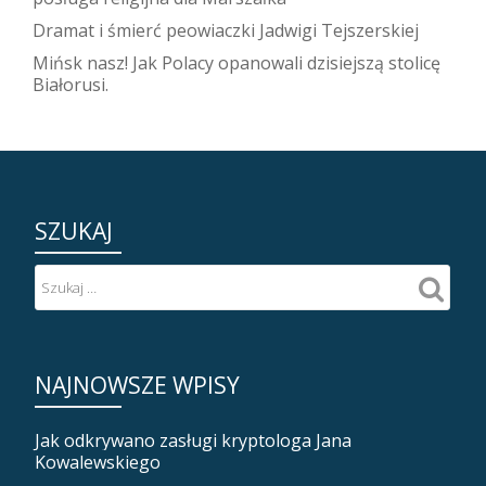
Dramat i śmierć peowiaczki Jadwigi Tejszerskiej
Mińsk nasz! Jak Polacy opanowali dzisiejszą stolicę
Białorusi.
SZUKAJ
NAJNOWSZE WPISY
Jak odkrywano zasługi kryptologa Jana
Kowalewskiego