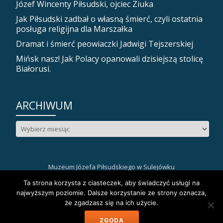
Józef Wincenty Piłsudski, ojciec Ziuka
Jak Piłsudski zadbał o własną śmierć, czyli ostatnia
posługa religijna dla Marszałka
Dramat i śmierć peowiaczki Jadwigi Tejszerskiej
Mińsk nasz! Jak Polacy opanowali dzisiejszą stolicę
Białorusi.
ARCHIWUM
Archiwum
Muzeum Józefa Piłsudskiego w Sulejówku
Drugie
fa-
fa-
fa-
Ta strona korzysta z ciasteczek, aby świadczyć usługi na
facebook
instagram
youtube
najwyższym poziomie. Dalsze korzystanie ze strony oznacza,
menu
że zgadzasz się na ich użycie.
Llorix One Lite
stworzone przez
WordPress
ZGODA