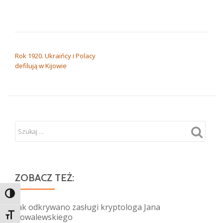
NAWIGACJA WPISU
Rok 1920. Ukraińcy i Polacy
defilują w Kijowie
ZOBACZ TEŻ:
TOGGLE HIGH CONTRAST
Jak odkrywano zasługi kryptologa Jana
TOGGLE FONT SIZE
Kowalewskiego