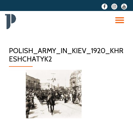
fa-
fa-
fa-
facebook
instagram
youtu
Przeskocz
do
PR
treści
NA
POLISH_ARMY_IN_KIEV_1920_KHR
ESHCHATYK2