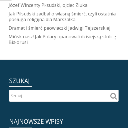
Józef Wincenty Piłsudski, ojciec Ziuka
Jak Piłsudski zadbał o własną śmierć, czyli ostatnia
posługa religijna dla Marszałka
Dramat i śmierć peowiaczki Jadwigi Tejszerskiej
Mińsk nasz! Jak Polacy opanowali dzisiejszą stolicę
Białorusi.
SZUKAJ
NAJNOWSZE WPISY