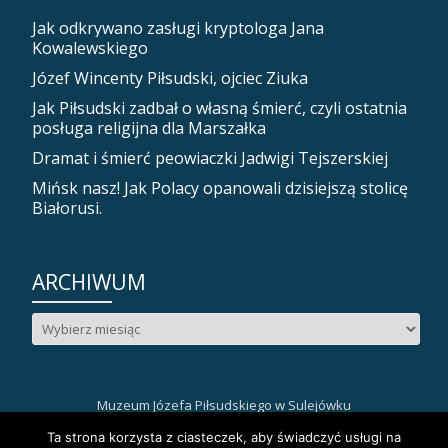
Jak odkrywano zasługi kryptologa Jana
Kowalewskiego
Józef Wincenty Piłsudski, ojciec Ziuka
Jak Piłsudski zadbał o własną śmierć, czyli ostatnia
posługa religijna dla Marszałka
Dramat i śmierć peowiaczki Jadwigi Tejszerskiej
Mińsk nasz! Jak Polacy opanowali dzisiejszą stolicę
Białorusi.
ARCHIWUM
Archiwum
Muzeum Józefa Piłsudskiego w Sulejówku
Drugie
fa-
fa-
fa-
Ta strona korzysta z ciasteczek, aby świadczyć usługi na