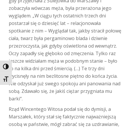
gdy przyjechała z Sulejówka do Warszawy i
zobaczyła wówczas męża, była przerażona jego
wyglądem. „W ciągu tych ostatnich trzech dni
postarzał się o dziesięć lat – relacjonowała
spotkanie z nim – Wyglądał tak, jakby stracił połowę
ciała, twarz była pergaminowo blada i dziwnie
przezroczysta, jak gdyby oświetlona od wewnątrz.
Oczy zapadły się głęboko od zmęczenia. Tylko raz
jeszcze widziałam męża w podobnym stanie – było
TOGGLE HIGH CONTRAST
to na kilka dni przed śmiercią. (…) Te trzy dni
wycisnęły na nim bezlitosne piętno do końca życia.
TOGGLE FONT SIZE
Nie odzyskał już swego spokoju ani panowania nad
sobą. Zdawało się, że jakiś ciężar przygniata mu
barki”.
Rząd Wincentego Witosa podał się do dymisji, a
Marszałek, który stał się faktycznie najważniejszą
osobą w państwie, mógł zabrać się za uzdrawianie,