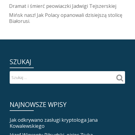
Dramat i śmierć peowiaczki Jadwigi Tejszerskiej
Mińsk nasz! Jak Polacy opanowali dzisiejszą stolicę
Białorusi.
SZUKAJ
NAJNOWSZE WPISY
Jak odkrywano zasługi kryptologa Jana
Kowalewskiego