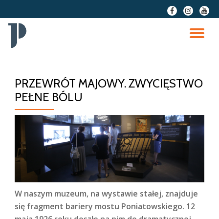
fa-
fa-
fa-
facebook
instagram
youtu
Przeskocz
do
PR
treści
NA
PRZEWRÓT MAJOWY. ZWYCIĘSTWO
PEŁNE BÓLU
W naszym muzeum, na wystawie stałej, znajduje
się fragment bariery mostu Poniatowskiego. 12
maja 1926 roku doszło na nim do dramatycznej