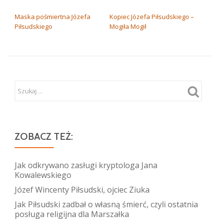
NAWIGACJA WPISU
Maska pośmiertna Józefa
Kopiec Józefa Piłsudskiego –
Piłsudskiego
Mogiła Mogił
ZOBACZ TEŻ:
Jak odkrywano zasługi kryptologa Jana
Kowalewskiego
Józef Wincenty Piłsudski, ojciec Ziuka
Jak Piłsudski zadbał o własną śmierć, czyli ostatnia
posługa religijna dla Marszałka