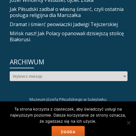
Józef Wincenty Piłsudski, ojciec Ziuka
Jak Piłsudski zadbał o własną śmierć, czyli ostatnia
posługa religijna dla Marszałka
Dramat i śmierć peowiaczki Jadwigi Tejszerskiej
Mińsk nasz! Jak Polacy opanowali dzisiejszą stolicę
Białorusi.
ARCHIWUM
Archiwum
Muzeum Józefa Piłsudskiego w Sulejówku
Drugie
fa-
fa-
fa-
Ta strona korzysta z ciasteczek, aby świadczyć usługi na
facebook
instagram
youtube
najwyższym poziomie. Dalsze korzystanie ze strony oznacza,
menu
że zgadzasz się na ich użycie.
Llorix One Lite
stworzone przez
WordPress
ZGODA