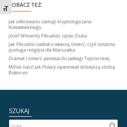
ZOBACZ TEŻ:
TOGGLE FONT SIZE
Jak odkrywano zasługi kryptologa Jana
Kowalewskiego
Józef Wincenty Piłsudski, ojciec Ziuka
Jak Piłsudski zadbał o własną śmierć, czyli ostatnia
posługa religijna dla Marszałka
Dramat i śmierć peowiaczki Jadwigi Tejszerskiej
Mińsk nasz! Jak Polacy opanowali dzisiejszą stolicę
Białorusi.
SZUKAJ