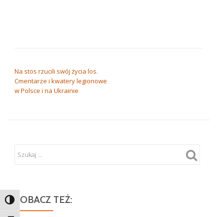
NAWIGACJA WPISU
Na stos rzucili swój życia los.
Cmentarze i kwatery legionowe
w Polsce i na Ukrainie
ZOBACZ TEŻ:
TOGGLE HIGH CONTRAST