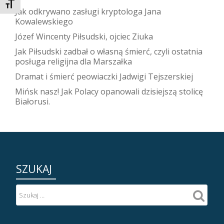
TOGGLE FONT SIZE
Jak odkrywano zasługi kryptologa Jana
Kowalewskiego
Józef Wincenty Piłsudski, ojciec Ziuka
Jak Piłsudski zadbał o własną śmierć, czyli ostatnia
posługa religijna dla Marszałka
Dramat i śmierć peowiaczki Jadwigi Tejszerskiej
Mińsk nasz! Jak Polacy opanowali dzisiejszą stolicę
Białorusi.
SZUKAJ