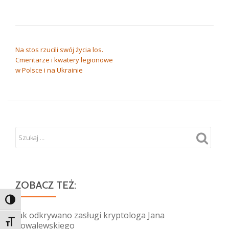
NAWIGACJA WPISU
Na stos rzucili swój życia los.
Cmentarze i kwatery legionowe
w Polsce i na Ukrainie
ZOBACZ TEŻ:
TOGGLE HIGH CONTRAST
Jak odkrywano zasługi kryptologa Jana
TOGGLE FONT SIZE
Kowalewskiego