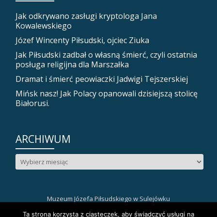
Jak odkrywano zasługi kryptologa Jana
Kowalewskiego
Józef Wincenty Piłsudski, ojciec Ziuka
Jak Piłsudski zadbał o własną śmierć, czyli ostatnia
posługa religijna dla Marszałka
Dramat i śmierć peowiaczki Jadwigi Tejszerskiej
Mińsk nasz! Jak Polacy opanowali dzisiejszą stolicę
Białorusi.
ARCHIWUM
Archiwum
Muzeum Józefa Piłsudskiego w Sulejówku
Drugie
fa-
fa-
fa-
Ta strona korzysta z ciasteczek, aby świadczyć usługi na