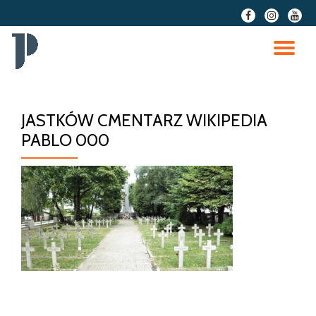
fa-
fa-
fa-
facebook
instagram
youtu
Przeskocz
do
PR
treści
NA
JASTKÓW CMENTARZ WIKIPEDIA
PABLO 000