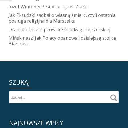
Józef Wincenty Piłsudski, ojciec Ziuka
Jak Piłsudski zadbał o własną śmierć, czyli ostatnia
posługa religijna dla Marszałka
Dramat i śmierć peowiaczki Jadwigi Tejszerskiej
Mińsk nasz! Jak Polacy opanowali dzisiejszą stolicę
Białorusi.
SZUKAJ
NAJNOWSZE WPISY