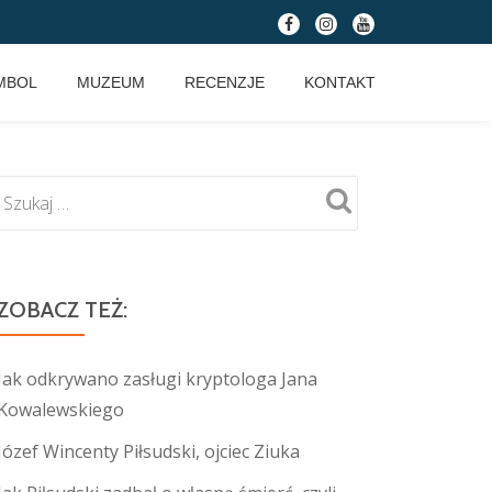
fa-
fa-
fa-
facebook
instagram
youtube
MBOL
MUZEUM
RECENZJE
KONTAKT
ZOBACZ TEŻ:
Jak odkrywano zasługi kryptologa Jana
Kowalewskiego
Józef Wincenty Piłsudski, ojciec Ziuka