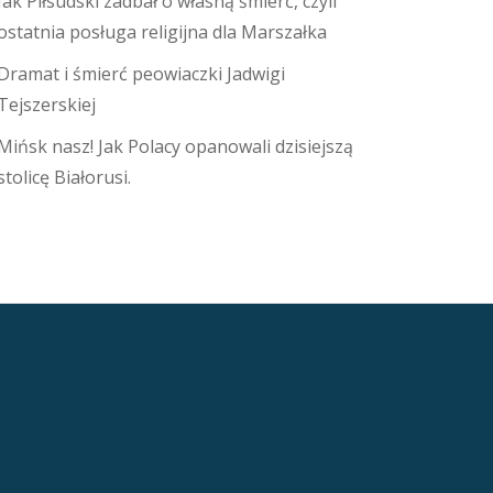
Jak Piłsudski zadbał o własną śmierć, czyli
ostatnia posługa religijna dla Marszałka
Dramat i śmierć peowiaczki Jadwigi
Tejszerskiej
Mińsk nasz! Jak Polacy opanowali dzisiejszą
stolicę Białorusi.