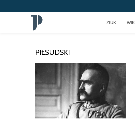
Przeskocz
ZIUK
WI
do
treści
PIŁSUDSKI