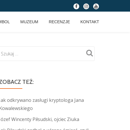
fa-
fa-
fa-
facebook
instagram
youtube
MBOL
MUZEUM
RECENZJE
KONTAKT
ZOBACZ TEŻ:
Jak odkrywano zasługi kryptologa Jana
Kowalewskiego
Józef Wincenty Piłsudski, ojciec Ziuka