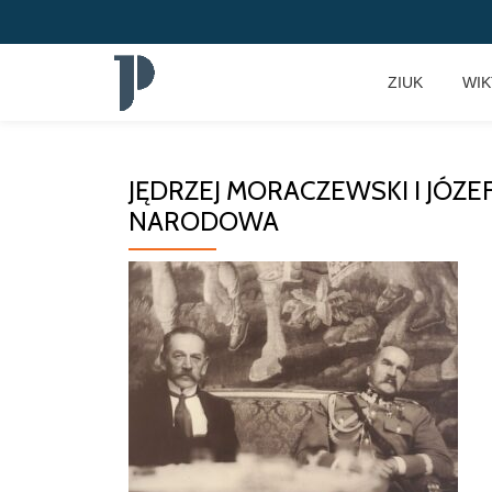
Przeskocz
ZIUK
WI
do
treści
JĘDRZEJ MORACZEWSKI I JÓZEF
NARODOWA