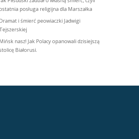
Jak Piłsudski zadbał o własną śmierć, czyli
ostatnia posługa religijna dla Marszałka
Dramat i śmierć peowiaczki Jadwigi
Tejszerskiej
Mińsk nasz! Jak Polacy opanowali dzisiejszą
stolicę Białorusi.