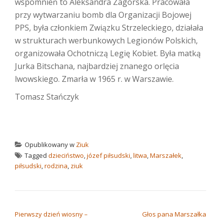
wspomnień to Aleksandra Zagórska. Pracowała
przy wytwarzaniu bomb dla Organizacji Bojowej
PPS, była członkiem Związku Strzeleckiego, działała
w strukturach werbunkowych Legionów Polskich,
organizowała Ochotniczą Legię Kobiet. Była matką
Jurka Bitschana, najbardziej znanego orlęcia
lwowskiego. Zmarła w 1965 r. w Warszawie.
Tomasz Stańczyk
Opublikowany w
Ziuk
Tagged
dzieciństwo
,
józef piłsudski
,
litwa
,
Marszałek
,
piłsudski
,
rodzina
,
ziuk
NAWIGACJA WPISU
Pierwszy dzień wiosny –
Głos pana Marszałka