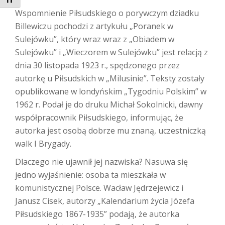
TOGGLE FONT SIZE
Wspomnienie Piłsudskiego o porywczym dziadku
Billewiczu pochodzi z artykułu „Poranek w
Sulejówku”, który wraz wraz z „Obiadem w
Sulejówku” i „Wieczorem w Sulejówku” jest relacją z
dnia 30 listopada 1923 r., spędzonego przez
autorkę u Piłsudskich w „Milusinie”. Teksty zostały
opublikowane w londyńskim „Tygodniu Polskim” w
1962 r. Podał je do druku Michał Sokolnicki, dawny
współpracownik Piłsudskiego, informując, że
autorka jest osobą dobrze mu znaną, uczestniczką
walk I Brygady.
Dlaczego nie ujawnił jej nazwiska? Nasuwa się
jedno wyjaśnienie: osoba ta mieszkała w
komunistycznej Polsce. Wacław Jędrzejewicz i
Janusz Cisek, autorzy „Kalendarium życia Józefa
Piłsudskiego 1867-1935” podają, że autorka