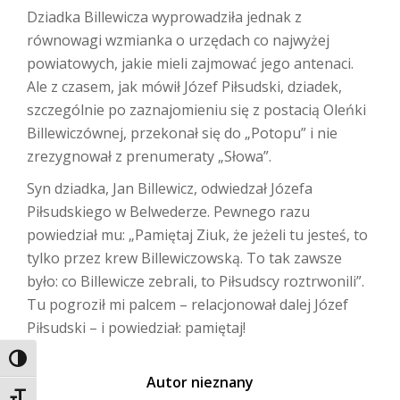
Dziadka Billewicza wyprowadziła jednak z
równowagi wzmianka o urzędach co najwyżej
powiatowych, jakie mieli zajmować jego antenaci.
Ale z czasem, jak mówił Józef Piłsudski, dziadek,
szczególnie po zaznajomieniu się z postacią Oleńki
Billewiczównej, przekonał się do „Potopu” i nie
zrezygnował z prenumeraty „Słowa”.
Syn dziadka, Jan Billewicz, odwiedzał Józefa
Piłsudskiego w Belwederze. Pewnego razu
powiedział mu: „Pamiętaj Ziuk, że jeżeli tu jesteś, to
tylko przez krew Billewiczowską. To tak zawsze
było: co Billewicze zebrali, to Piłsudscy roztrwonili”.
Tu pogroził mi palcem – relacjonował dalej Józef
Piłsudski – i powiedział: pamiętaj!
TOGGLE HIGH CONTRAST
Autor nieznany