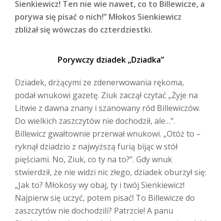
Sienkiewicz! Ten nie wie nawet, co to Billewicze, a
porywa się pisać o nich!” Młokos Sienkiewicz
zbliżał się wówczas do czterdziestki.
Porywczy dziadek „Dziadka”
Dziadek, drżącymi ze zdenerwowania rękoma,
podał wnukowi gazetę. Ziuk zaczął czytać „Żyje na
Litwie z dawna znany i szanowany ród Billewiczów.
Do wielkich zaszczytów nie dochodził, ale…”.
Billewicz gwałtownie przerwał wnukowi. „Otóż to –
ryknął dziadzio z najwyższą furią bijąc w stół
pięściami. No, Ziuk, co ty na to?”. Gdy wnuk
stwierdził, że nie widzi nic złego, dziadek oburzył się:
„Jak to? Młokosy wy obaj, ty i twój Sienkiewicz!
Najpierw się uczyć, potem pisać! To Billewicze do
zaszczytów nie dochodzili? Patrzcie! A panu