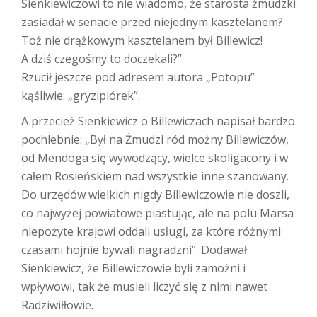
Sienkiewiczowi to nie wiadomo, że starosta żmudzki
zasiadał w senacie przed niejednym kasztelanem?
Toż nie drążkowym kasztelanem był Billewicz!
A dziś czegośmy to doczekali?”.
Rzucił jeszcze pod adresem autora „Potopu”
kąśliwie: „gryzipiórek”.
A przecież Sienkiewicz o Billewiczach napisał bardzo
pochlebnie: „Był na Żmudzi ród możny Billewiczów,
od Mendoga się wywodzący, wielce skoligacony i w
całem Rosieńskiem nad wszystkie inne szanowany.
Do urzędów wielkich nigdy Billewiczowie nie doszli,
co najwyżej powiatowe piastując, ale na polu Marsa
niepożyte krajowi oddali usługi, za które różnymi
czasami hojnie bywali nagradzni”. Dodawał
Sienkiewicz, że Billewiczowie byli zamożni i
wpływowi, tak że musieli liczyć się z nimi nawet
Radziwiłłowie.