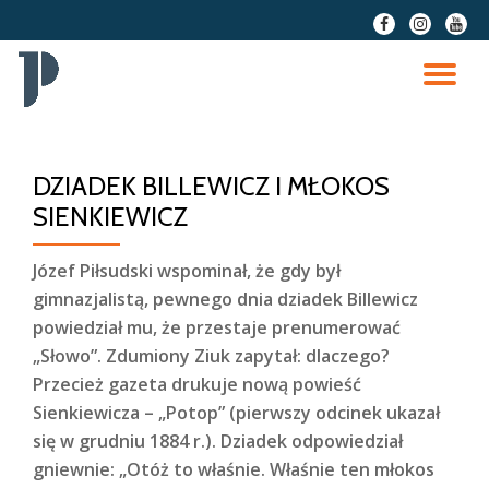
fa-
fa-
fa-
facebook
instagram
youtu
Przeskocz
do
PR
treści
NA
DZIADEK BILLEWICZ I MŁOKOS
SIENKIEWICZ
Józef Piłsudski wspominał, że gdy był
gimnazjalistą, pewnego dnia dziadek Billewicz
powiedział mu, że przestaje prenumerować
„Słowo”. Zdumiony Ziuk zapytał: dlaczego?
Przecież gazeta drukuje nową powieść
Sienkiewicza – „Potop” (pierwszy odcinek ukazał
się w grudniu 1884 r.). Dziadek odpowiedział
gniewnie: „Otóż to właśnie. Właśnie ten młokos