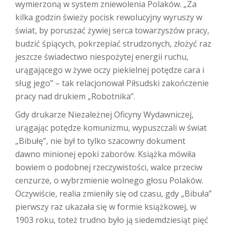
wymierzoną w system zniewolenia Polaków. „Za
kilka godzin świeży pocisk rewolucyjny wyruszy w
świat, by poruszać żywiej serca towarzyszów pracy,
budzić śpiących, pokrzepiać strudzonych, złożyć raz
jeszcze świadectwo niespożytej energii ruchu,
urągającego w żywe oczy piekielnej potędze cara i
sług jego” – tak relacjonował Piłsudski zakończenie
pracy nad drukiem „Robotnika”.
Gdy drukarze Niezależnej Oficyny Wydawniczej,
urągając potędze komunizmu, wypuszczali w świat
„Bibułę”, nie był to tylko szacowny dokument
dawno minionej epoki zaborów. Książka mówiła
bowiem o podobnej rzeczywistości, walce przeciw
cenzurze, o wybrzmienie wolnego głosu Polaków.
Oczywiście, realia zmieniły się od czasu, gdy „Bibuła”
pierwszy raz ukazała się w formie książkowej, w
1903 roku, toteż trudno było ją siedemdziesiąt pięć