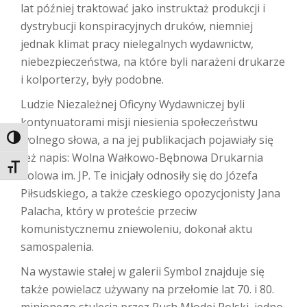
lat później traktować jako instruktaż produkcji i
dystrybucji konspiracyjnych druków, niemniej
jednak klimat pracy nielegalnych wydawnictw,
niebezpieczeństwa, na które byli narażeni drukarze
i kolporterzy, były podobne.
Ludzie Niezależnej Oficyny Wydawniczej byli
kontynuatorami misji niesienia społeczeństwu
wolnego słowa, a na jej publikacjach pojawiały się
TOGGLE HIGH CONTRAST
też napis: Wolna Wałkowo-Bębnowa Drukarnia
TOGGLE FONT SIZE
Polowa im. JP. Te inicjały odnosiły się do Józefa
Piłsudskiego, a także czeskiego opozycjonisty Jana
Palacha, który w proteście przeciw
komunistycznemu zniewoleniu, dokonał aktu
samospalenia.
Na wystawie stałej w galerii Symbol znajduje się
także powielacz używany na przełomie lat 70. i 80.
minionego stulecia przez Ruch Młodej Polski, jedno