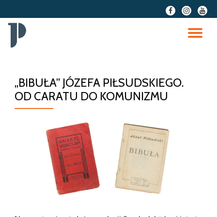
fa-
fa-
fa-
facebook
instagram
youtu
Przeskocz
do
PR
treści
NA
„BIBUŁA” JÓZEFA PIŁSUDSKIEGO.
OD CARATU DO KOMUNIZMU