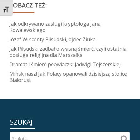
ZOBACZ TEŻ:
TOGGLE FONT SIZE
Jak odkrywano zasługi kryptologa Jana
Kowalewskiego
Józef Wincenty Piłsudski, ojciec Ziuka
Jak Piłsudski zadbał o własną śmierć, czyli ostatnia
posługa religijna dla Marszałka
Dramat i śmierć peowiaczki Jadwigi Tejszerskiej
Mińsk nasz! Jak Polacy opanowali dzisiejszą stolicę
Białorusi.
SZUKAJ