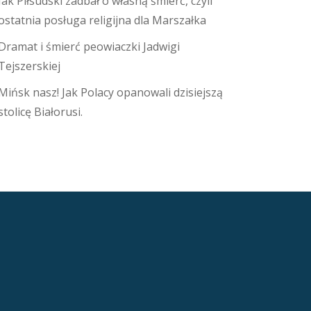
Jak Piłsudski zadbał o własną śmierć, czyli
ostatnia posługa religijna dla Marszałka
Dramat i śmierć peowiaczki Jadwigi
Tejszerskiej
Mińsk nasz! Jak Polacy opanowali dzisiejszą
stolicę Białorusi.