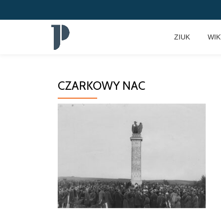
Przeskocz
ZIUK
WI
do
treści
CZARKOWY NAC