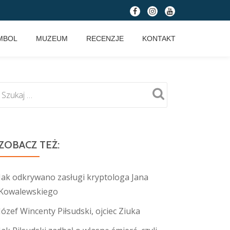
fa-
fa-
fa-
facebook
instagram
youtube
MBOL
MUZEUM
RECENZJE
KONTAKT
ZOBACZ TEŻ:
Jak odkrywano zasługi kryptologa Jana
Kowalewskiego
Józef Wincenty Piłsudski, ojciec Ziuka