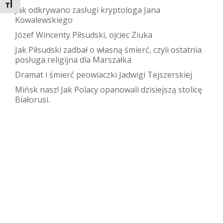
TOGGLE FONT SIZE
Jak odkrywano zasługi kryptologa Jana
Kowalewskiego
Józef Wincenty Piłsudski, ojciec Ziuka
Jak Piłsudski zadbał o własną śmierć, czyli ostatnia
posługa religijna dla Marszałka
Dramat i śmierć peowiaczki Jadwigi Tejszerskiej
Mińsk nasz! Jak Polacy opanowali dzisiejszą stolicę
Białorusi.