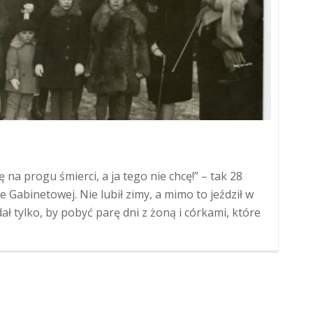
ę na progu śmierci, a ja tego nie chcę!” – tak 28
 Gabinetowej. Nie lubił zimy, a mimo to jeździł w
dał tylko, by pobyć parę dni z żoną i córkami, które