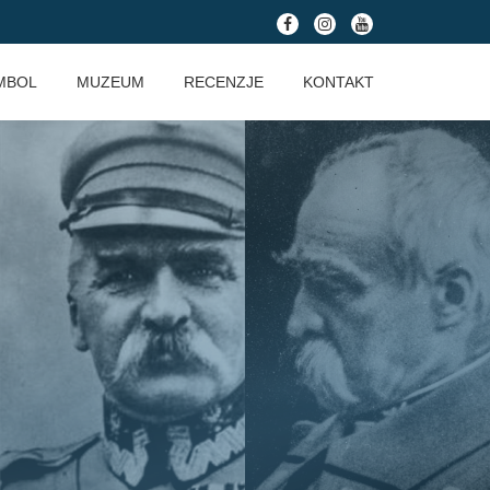
fa-
fa-
fa-
facebook
instagram
youtube
MBOL
MUZEUM
RECENZJE
KONTAKT