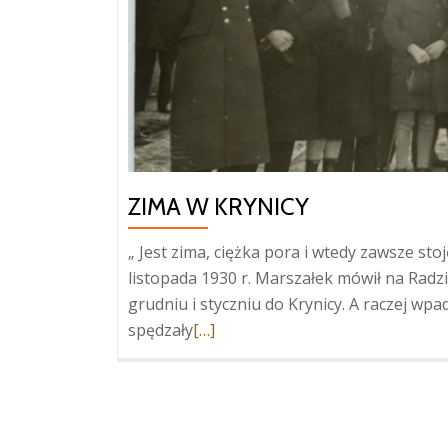
ZIMA W KRYNICY
„ Jest zima, ciężka pora i wtedy zawsze stoj
listopada 1930 r. Marszałek mówił na Radzie
grudniu i styczniu do Krynicy. A raczej wpa
Więcej
spędzały
[…]
oZima
w
Krynicy