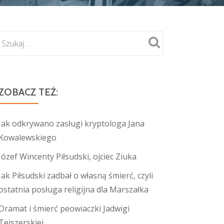
ZOBACZ TEŻ:
Jak odkrywano zasługi kryptologa Jana
Kowalewskiego
Józef Wincenty Piłsudski, ojciec Ziuka
Jak Piłsudski zadbał o własną śmierć, czyli
ostatnia posługa religijna dla Marszałka
Dramat i śmierć peowiaczki Jadwigi
Tejszerskiej