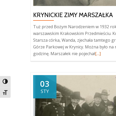
KRYNICKIE ZIMY MARSZAŁKA
Tuż przed Bożym Narodzeniem w 1932 roku 
warszawskim Krakowskim Przedmieściu. Kupił
Starsza córka, Wanda, zjechała tamtego g
Górze Parkowej w Krynicy. Można było na 
Więcej
godzinę. Marszałek nie pojechał
[…]
oKrynickie
zimy
Marszałka
03
TOGGLE HIGH CONTRAST
STY
TOGGLE FONT SIZE