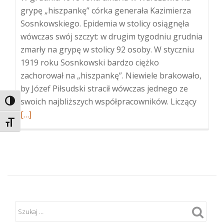
grypę „hiszpankę” córka generała Kazimierza
Sosnkowskiego. Epidemia w stolicy osiągnęła
wówczas swój szczyt: w drugim tygodniu grudnia
zmarły na grypę w stolicy 92 osoby. W styczniu
1919 roku Sosnkowski bardzo ciężko
zachorował na „hiszpankę”. Niewiele brakowało,
by Józef Piłsudski stracił wówczas jednego ze
Więcej
swoich najbliższych współpracowników. Liczący
TOGGLE HIGH CONTRAST
oGener
[…]
TOGGLE FONT SIZE
Sosnko
naczeln
Piłsuds
i
grypa
„hiszp