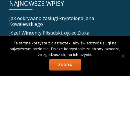
NAJNOWSZE WPISY
Jak odkrywano zasługi kryptologa Jana
Kowalewskiego
Józef Wincenty Piłsudski, ojciec Ziuka
Jak Piłsudski zadbał o własną śmierć, czyli ostatnia
Ta strona korzysta z ciasteczek, aby świadczyć usługi na
posługa religijna dla Marszałka
najwyższym poziomie. Dalsze korzystanie ze strony oznacza,
że zgadzasz się na ich użycie.
Dramat i śmierć peowiaczki Jadwigi Tejszerskiej
Mińsk nasz! Jak Polacy opanowali dzisiejszą stolicę
ZGODA
Białorusi.
ARCHIWUM
Archiwum
Muzeum Józefa Piłsudskiego w Sulejówku