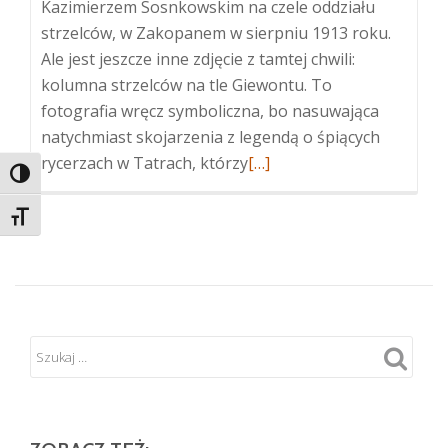
Kazimierzem Sosnkowskim na czele oddziału
strzelców, w Zakopanem w sierpniu 1913 roku.
Ale jest jeszcze inne zdjęcie z tamtej chwili:
kolumna strzelców na tle Giewontu. To
fotografia wręcz symboliczna, bo nasuwająca
natychmiast skojarzenia z legendą o śpiących
Więcej
rycerzach w Tatrach, którzy
[…]
TOGGLE HIGH CONTRAST
oPiłsudski
i
TOGGLE FONT SIZE
strzelcy
pod
Giewontem