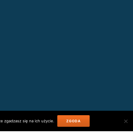
e zgadzasz się na ich użycie.
ZGODA