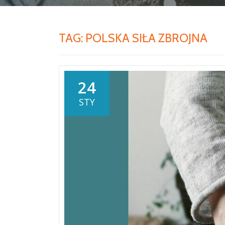
TAG:
POLSKA SIŁA ZBROJNA
24
STY