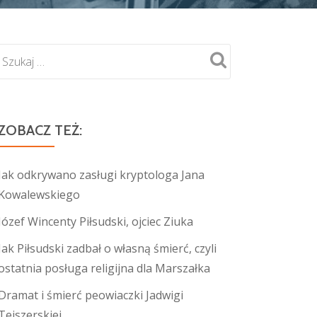
ZOBACZ TEŻ:
Jak odkrywano zasługi kryptologa Jana
Kowalewskiego
Józef Wincenty Piłsudski, ojciec Ziuka
Jak Piłsudski zadbał o własną śmierć, czyli
ostatnia posługa religijna dla Marszałka
Dramat i śmierć peowiaczki Jadwigi
Tejszerskiej