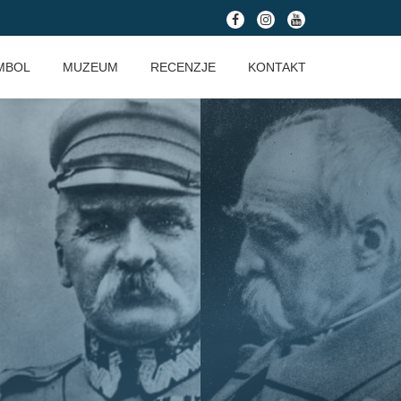
fa-
fa-
fa-
facebook
instagram
youtube
MBOL
MUZEUM
RECENZJE
KONTAKT