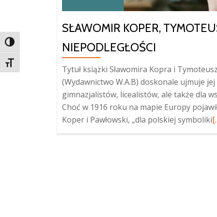
SŁAWOMIR KOPER, TYMOTEUS
TOGGLE HIGH CONTRAST
NIEPODLEGŁOŚCI
TOGGLE FONT SIZE
Tytuł książki Sławomira Kopra i Tymoteusz
(Wydawnictwo W.A.B) doskonale ujmuje jej z
gimnazjalistów, licealistów, ale także dla w
Choć w 1916 roku na mapie Europy pojawiło
W
Koper i Pawłowski, „dla polskiej symboliki
[
o
K
T
P
–
K
z