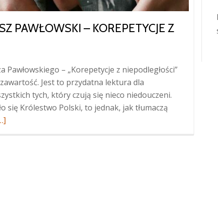
Z PAWŁOWSKI – KOREPETYCJE Z
a Pawłowskiego – „Korepetycje z niepodległości”
awartość. Jest to przydatna lektura dla
szystkich tych, który czują się nieco niedouczeni.
 się Królestwo Polski, to jednak, jak tłumaczą
ięcej
…]
Sławomir
oper,
ymoteusz
awłowski
orepetycje