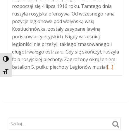
rozpoczął się 4 lipca 1916 roku. Tamtego dnia
ruszyła rosyjska ofensywa. Od wczesnego rana
pozycje legionowe pod wołyńską wsią
Kostiuchnówka, zostały zasypane lawiną
pocisków artyleryjskich. Nigdy wcześniej
legioniści nie przeżyli takiego zmasowanego i
długotrwałego ostrzału. Gdy się skończył, ruszyła
fala rosyjskiej piechoty. Zagrożony okrążeniem
TOGGLE HIGH CONTRAST
Więcej
batalion 5. pułku piechoty Legionów musiał
[…]
TOGGLE FONT SIZE
oKostiuch
1916.
Odwrót
przez
bagna
i
powstrzym
szarża