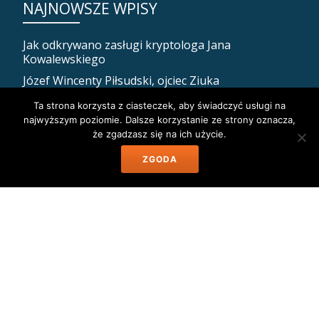
NAJNOWSZE WPISY
Jak odkrywano zasługi kryptologa Jana
Kowalewskiego
Józef Wincenty Piłsudski, ojciec Ziuka
Jak Piłsudski zadbał o własną śmierć, czyli ostatnia
Ta strona korzysta z ciasteczek, aby świadczyć usługi na
posługa religijna dla Marszałka
najwyższym poziomie. Dalsze korzystanie ze strony oznacza,
że zgadzasz się na ich użycie.
Dramat i śmierć peowiaczki Jadwigi Tejszerskiej
Mińsk nasz! Jak Polacy opanowali dzisiejszą stolicę
ZGODA
Białorusi.
ARCHIWUM
Archiwum
Muzeum Józefa Piłsudskiego w Sulejówku