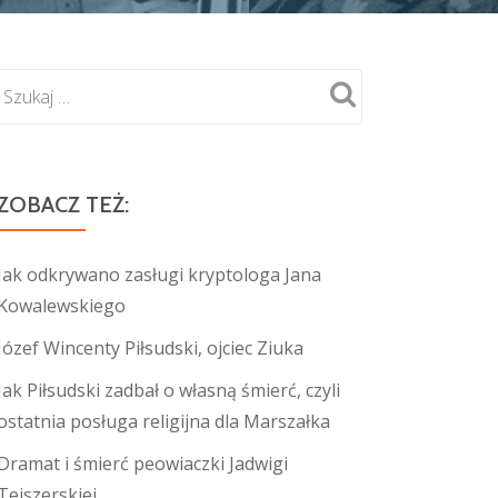
ZOBACZ TEŻ:
Jak odkrywano zasługi kryptologa Jana
Kowalewskiego
Józef Wincenty Piłsudski, ojciec Ziuka
Jak Piłsudski zadbał o własną śmierć, czyli
ostatnia posługa religijna dla Marszałka
Dramat i śmierć peowiaczki Jadwigi
Tejszerskiej