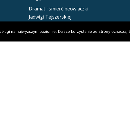
Dramat i śmierć peowiaczki
Jadwigi Tejszerskiej
Mińsk nasz! Jak Polacy opanowali
usługi na najwyższym poziomie. Dalsze korzystanie ze strony oznacza, ż
dzisiejszą stolicę Białorusi.
ARCHIWUM
Archiwum
Muzeum Józefa Piłsudskiego w Sulejówku
fa-
fa-
fa-
facebook
instagram
youtube
Llorix One Lite
stworzone przez
WordPress