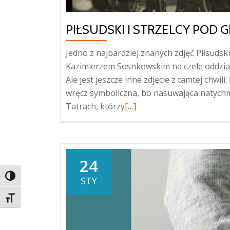
PIŁSUDSKI I STRZELCY POD
Jedno z najbardziej znanych zdjęć Piłsuds
Kazimierzem Sosnkowskim na czele oddział
Ale jest jeszcze inne zdjęcie z tamtej chwil
wręcz symboliczna, bo nasuwająca natychmi
Więcej
Tatrach, którzy
[…]
oPiłsudski
i
strzelcy
pod
24
Giewontem
TOGGLE HIGH CONTRAST
STY
TOGGLE FONT SIZE