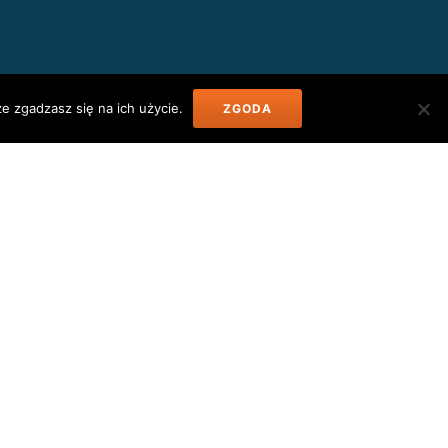
e zgadzasz się na ich użycie.
ZGODA