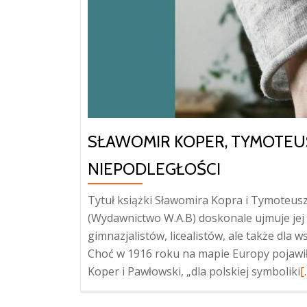
SŁAWOMIR KOPER, TYMOTEUS
NIEPODLEGŁOŚCI
Tytuł książki Sławomira Kopra i Tymoteusz
(Wydawnictwo W.A.B) doskonale ujmuje jej z
gimnazjalistów, licealistów, ale także dla w
Choć w 1916 roku na mapie Europy pojawiło
W
Koper i Pawłowski, „dla polskiej symboliki
[
o
K