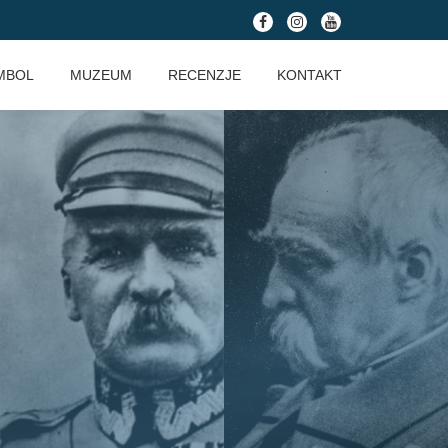
fa-
fa-
fa-
facebook
instagram
youtube
MBOL
MUZEUM
RECENZJE
KONTAKT