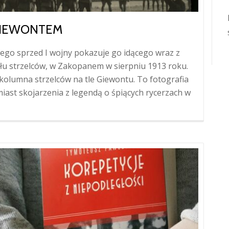
 GIEWONTEM
kiego sprzed I wojny pokazuje go idącego wraz z
u strzelców, w Zakopanem w sierpniu 1913 roku.
i: kolumna strzelców na tle Giewontu. To fotografia
ast skojarzenia z legendą o śpiących rycerzach w