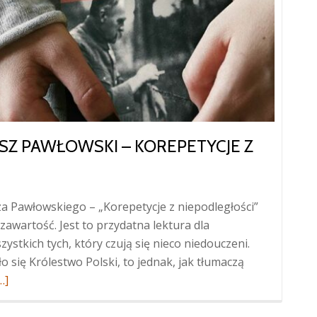
Z PAWŁOWSKI – KOREPETYCJE Z
a Pawłowskiego – „Korepetycje z niepodległości”
awartość. Jest to przydatna lektura dla
szystkich tych, który czują się nieco niedouczeni.
 się Królestwo Polski, to jednak, jak tłumaczą
ięcej
…]
Sławomir
oper,