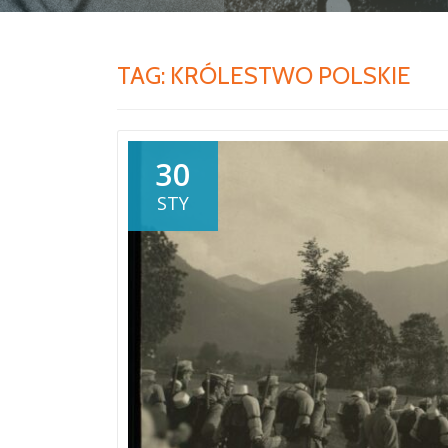
TAG:
KRÓLESTWO POLSKIE
30
STY