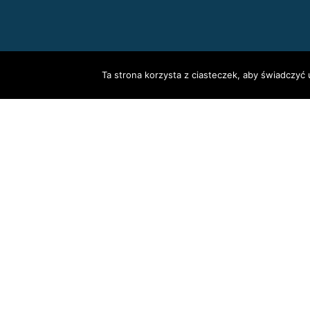
Ta strona korzysta z ciasteczek, aby świadczyć 
Drugie
menu