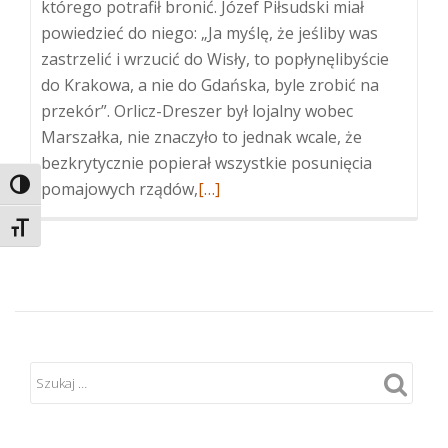
którego potrafił bronić. Józef Piłsudski miał
powiedzieć do niego: „Ja myślę, że jeśliby was
zastrzelić i wrzucić do Wisły, to popłynęlibyście
do Krakowa, a nie do Gdańska, byle zrobić na
przekór”. Orlicz-Dreszer był lojalny wobec
Marszałka, nie znaczyło to jednak wcale, że
bezkrytycznie popierał wszystkie posunięcia
Więcej
pomajowych rządów,
[…]
TOGGLE HIGH CONTRAST
oSzabla
TOGGLE FONT SIZE
i
gorące
serce
Gustawa
Orlicza-
Dreszera